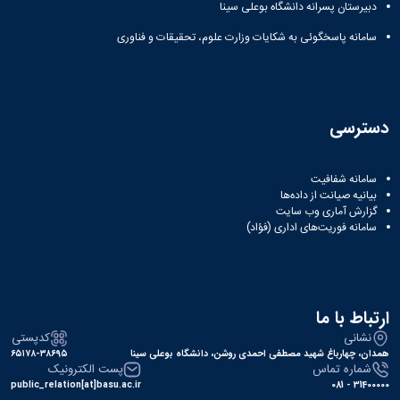
دبیرستان پسرانه دانشگاه بوعلی سینا
سامانه پاسخگوئی به شکایات وزارت علوم، تحقیقات و فناوری
دسترسی
سامانه شفافیت
بیانیه صیانت از داده‌ها
گزارش آماری وب‌ سایت
سامانه فوریت‌های اداری (فؤاد)
ارتباط با ما
نشانی
کدپستی
همدان، چهارباغ شهید مصطفی احمدی روشن، دانشگاه بوعلی سینا
۶۵۱۷۸-۳۸۶۹۵
شماره تماس
پست الکترونیک
public_relation[at]basu.ac.ir
31400000 - 081