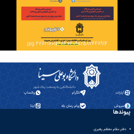
دانشگاه
677217012684740982582648914.jpg
آپارات
تلگرام
واتساپ
سروش
پیام رسان بله
ایتا
پیوندها
دفتر مقام معظم رهبری