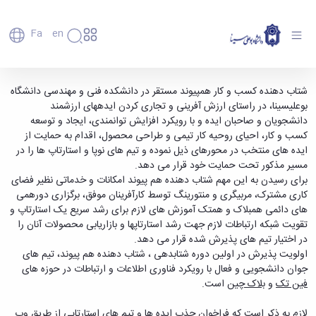
Fa
En
دانشگاه
دانشگاه
اعضای
فراخوان جذب ایده و استارتاپ در حوزه فین تک و
شتاب دهنده کسب و کار هم­پیوند مستقر در دانشکده فنی و مهندسی دانشگاه
تاریخچه
هیأت
بوعلی­سینا، در راستای ارزش آفرینی و تجاری کردن ایده­های ارزشمند
بلاک چین در شتاب دهنده هم پیوند مستقر در
علمی
و
دانشجویان و صاحبان ایده و با رویکرد افزایش توانمندی، ایجاد و توسعه
دانشگاه بوعلی سینا - دانشگاه بوعلی سینا همدان
کارکنان
معرفی
کسب و کار، احیای روحیه کار تیمی و طراحی محصول، اقدام به حمایت از
دانشجویان
برنامه
ایده های منتخب در محورهای ذیل نموده و تیم های نوپا و استارتاپ ها را در
فارغ
راهبردی
مسیر مذکور تحت حمایت خود قرار می دهد.
التحصیلان
دانشگاه
برای رسیدن به این مهم شتاب دهنده هم پیوند امکانات و خدماتی نظیر فضای
دانشکده‌ها
نقشه
پردیس
کاری مشترک، مربیگری و منتورینگ توسط کارآفرینان موفق، برگزاری دورهمی
ارتباط
دانشگاه
اصلی
با ما
های دائمی هم­بلاک و هم­تک آموزش های لازم برای رشد سریع یک استارتاپ و
سازمان
مهندسی
روابط
تقویت شبکه ارتباطات لازم جهت رشد استارتاپ­ها و بازاریابی محصولات آنان را
دانشگاه
بین
کشاورزی
در اختیار تیم های پذیرش شده قرار می دهد.
معاونت
الملل
شیمی
اولویت پذیرش در اولین دوره شتابدهی ، شتاب دهنده هم پیوند، تیم های
توسعه
(قدم
و
جوان دانشجویی و فعال با رویکرد فناوری اطلاعات و ارتباطات در حوزه های
مدیریت
الآن)
علوم
فین تک
و
بلاک چین
است.
Apply
و
نفت
Now
پشتیبانی
علوم
لازم به ذکر است که فراخوان جذب ایده ها و تیم های استارتاپی از طریق وب