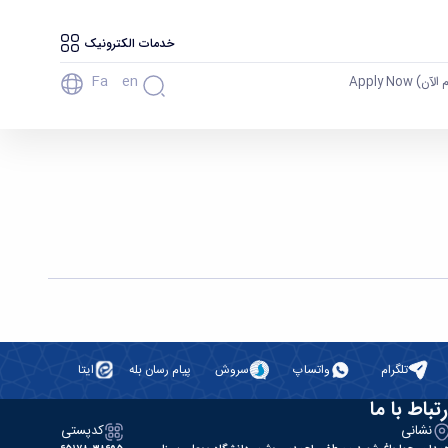
خدمات الکترونیک
Fa
En
آن) Apply Now
تلگرام
واتساپ
سروش
پیام رسان بله
ایتا
رتباط با ما
نشانی
کدپستی