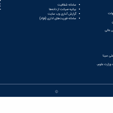
ه
سامانه شفافیت
بیانیه صیانت از داده‌ها
81
ولت
گزارش آماری وب‌ سایت
سامانه فوریت‌های اداری (فؤاد)
 عالی
لی سینا
 وزارت علوم،