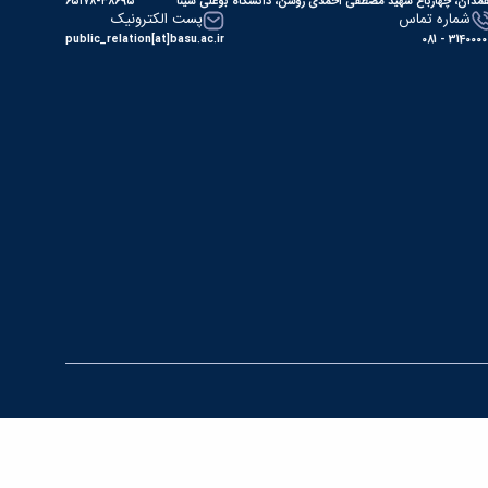
مدان، چهارباغ شهید مصطفی احمدی روشن، دانشگاه بوعلی سینا
۶۵۱۷۸-۳۸۶۹۵
شماره تماس
پست الکترونیک
public_relation[at]basu.ac.ir
31400000 - 0