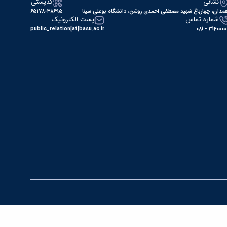
نشانی
کدپستی
مدان، چهارباغ شهید مصطفی احمدی روشن، دانشگاه بوعلی سینا
۶۵۱۷۸-۳۸۶۹۵
شماره تماس
پست الکترونیک
public_relation[at]basu.ac.ir
31400000 - 0