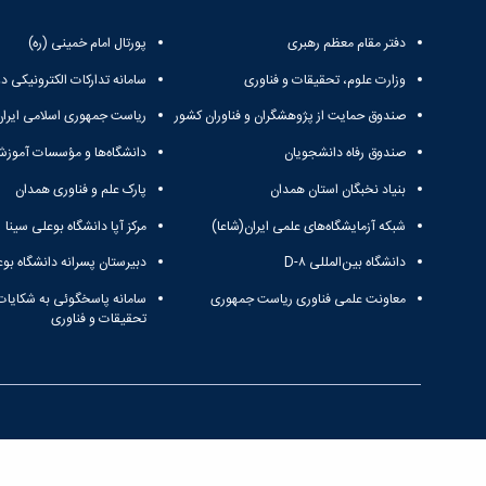
دفتر مقام معظم رهبری
پورتال امام خمینی (ره)
وزارت علوم، تحقیقات و فناوری
سامانه تدارکات الکترونیکی د
صندوق حمایت از پژوهشگران و فناوران کشور
ریاست جمهوری اسلامی ایران
صندوق رفاه دانشجویان
دانشگاه‌ها و مؤسسات آموزش
بنیاد نخبگان استان همدان
پارک علم و فناوری همدان
شبکه آزمایشگاه‌های علمی ایران(شاعا)
مرکز آپا دانشگاه بوعلی سینا
دانشگاه بین‌المللی D-۸
دبیرستان پسرانه دانشگاه بوع
معاونت علمی فناوری ریاست جمهوری
سامانه پاسخگوئی به شکایات
تحقیقات و فناوری