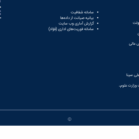
ه
سامانه شفافیت
بیانیه صیانت از داده‌ها
81
ولت
گزارش آماری وب‌ سایت
سامانه فوریت‌های اداری (فؤاد)
 عالی
لی سینا
 وزارت علوم،