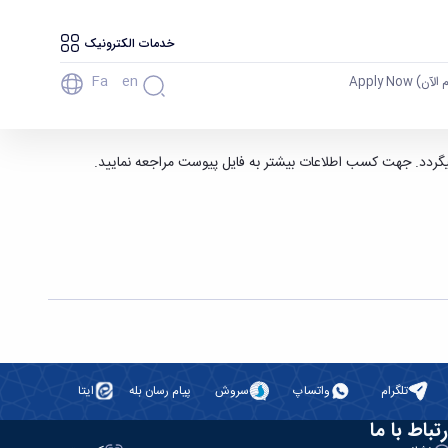
خدمات الکترونیک
Fa
En
آن) Apply Now
تلگرام
واتساپ
سروش
پیام رسان بله
ایتا
رتباط با ما