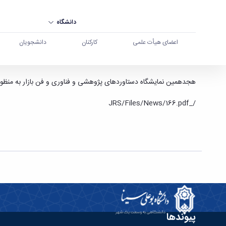
دانشگاه
اعضای هیأت علمی
کارکنان
دانشجویان
فراخوان هجدهمین نمایشگاه دستاوردهای پژوهشی و ف
هجدهمین نمایشگاه دستاوردهای پژوهشی و فناوری و فن بازار به منظور معرفی دستاوردهای پژوهش و فناوری بر
/_JRS/Files/News/166.pdf
پیوندها