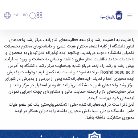
Fa
En
دانشگاه
دانشگاه
اعضای
قابل‌توجه کلیه اعضاء محترم هیات علمی و
با عنایت به اهمیت رشد و توسعه فعالیت‌های فناورانه ، مرکز رشد واحدهای
تاریخچه
هیأت
فناور دانشگاه از کلیه اعضاء محترم هیات علمی و دانشجویان محترم تحصیلات
دانشجویان تحصیلات تکمیلی دانشگاه - دانشگاه
علمی
و
تکمیلی دانشگاه دعوت می‌نماید، چنانچه ایده نوآورانه قابل‌تبدیل به محصول و
بوعلی سینا همدان
کارکنان
معرفی
یا خدمات جدید باقابلیت تجار سازی داشته و تمایل به حمایت و ورود به فرآیند
دانشجویان
برنامه
پیش رشد و رشد رادارند، می‌توانندبه وب‌سایت مرکز رشد دانشگاه به آدرس
فارغ
راهبردی
Roshd.basu.ac.ir مراجعه نموده و نسبت به تکمیل فرم درخواست پذیرش
التحصیلان
دانشگاه
ایده محوری اقدام نمایند. ایده‌هایارائه‌شده پس از بررسی و پذیرش در شورای
دانشکده‌ها
نقشه
پردیس
مرکز رشد واحدهای فناور دانشگاه می‌توانند علاوه بر استقرار در مرکز رشد از
ارتباط
دانشگاه
اصلی
با ما
سایر حمایت‌های لازم ازجمله حمایت مالی و مشاوره‌ای جهت اجرایی نمودن
سازمان
مهندسی
روابط
ایده‌های خود بهره‌مند گردند.
دانشگاه
بین
کشاورزی
قابل‌ذکر است در ایده‌هایارائه‌شده حتی الامکانمی‌بایستی یک نفر عضو هیات
معاونت
الملل
شیمی
علمی دانشگاه بوعلی سینا نقش محوری داشته یا به‌عنوان همکار در ایده
توسعه
(قدم
و
محوری مشارکت داشته باشد.
مدیریت
الآن)
علوم
Apply
و
نفت
Now
پشتیبانی
علوم