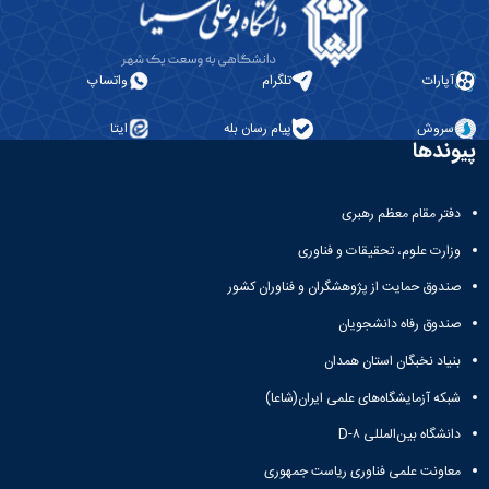
معاونت
انسانی
آموزشی
هنر
و
و
تحصیلات
آپارات
تلگرام
واتساپ
معماری
تکمیلی
دامپزشکی
معاونت
علوم
سروش
پیام رسان بله
ایتا
دانشجویی
پیوندها
پایه
معاونت
علوم
پژوهش
اقتصادی
و
دفتر مقام معظم رهبری
و
فناوری
اجتماعی
وزارت علوم، تحقیقات و فناوری
معاونت
دانشکده
فرهنگی
صندوق حمایت از پژوهشگران و فناوران کشور
های
و
اقماری
صندوق رفاه دانشجویان
اجتماعی
نهاد
بنیاد نخبگان استان همدان
نمایندگی
مقام
شبکه آزمایشگاه‌های علمی ایران(شاعا)
معظم
دانشگاه بین‌المللی D-۸
رهبری
تماس
معاونت علمی فناوری ریاست جمهوری
با