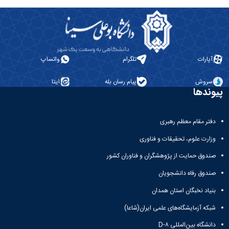
معاونت
انسانی
آموزشی
هنر
و
و
تحصیلات
معماری
تکمیلی
دامپزشکی
معاونت
آپارات
تلگرام
واتساپ
علوم
دانشجویی
پایه
معاونت
علوم
سروش
پیام رسان بله
ایتا
پژوهش
پیوندها
اقتصادی
و
و
فناوری
اجتماعی
معاونت
دفتر مقام معظم رهبری
دانشکده
فرهنگی
های
وزارت علوم، تحقیقات و فناوری
و
اقماری
اجتماعی
صندوق حمایت از پژوهشگران و فناوران کشور
نهاد
صندوق رفاه دانشجویان
نمایندگی
مقام
بنیاد نخبگان استان همدان
معظم
رهبری
شبکه آزمایشگاه‌های علمی ایران(شاعا)
تماس
دانشگاه بین‌المللی D-۸
با