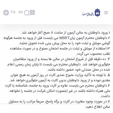
Fa
En
دانشگاه
دانشگاه
اعضای
قابل توجه داوطلبان شرکت در آزمون زبان MSRT
1.ورود داوطلبان به سالن آزمون از ساعت 8 صبح آغاز خواهد شد.
تاریخچه
هیأت
2.داوطلبان محترم آزمون زبانMSRT می بایست قبل از ورود به جلسه هرگونه
روز جمعه مورخ 25/8/97 دانشگاه بوعلی سینا -
علمی
و
گوشی موبایل و تبلت خود را به محل پیش بینی شده تحویل نمایند.
دانشگاه بوعلی سینا همدان
کارکنان
معرفی
3.استفاده از موبایل و تبلت در جلسه امتحان ممنوع و در صورت مشاهده
دانشجویان
برنامه
تقلب محسوب می گردد.
فارغ
راهبردی
4. ده دقیقه قبل از شروع امتحان در سالن ها بسته و از ورود متقاضیان
التحصیلان
دانشگاه
جلوگیری خواهد شد. داوطلبان محترم می بایست تا پایان زمان رسمی اعلام
دانشکده‌ها
نقشه
پردیس
شده در محل صندلی خود حضور داشته باشند.
ارتباط
دانشگاه
اصلی
با ما
5. با توجه به تأکید وزارت متبوع صدور کارت در روز آزمون به هیچ عنوان
سازمان
مهندسی
روابط
مقدور نبوده و از ورود داوطلبان بدون کارت به آزمون جلوگیری خواهد شد.
دانشگاه
بین
کشاورزی
6.داوطلبان محترم می بایست علاوه بر کارت ورود به جلسه، شناسنامه یا کارت
معاونت
الملل
شیمی
ملی همراه داشته باشند در غیر اینصورت امکان شرکت در جلسه را نخواهد
توسعه
(قدم
و
داشت.
مدیریت
الآن)
علوم
7.در صورت وجود مغایرت در کارت و برگه پاسخ، سریعاً مراتب را به مسئول
Apply
و
نفت
سالن اطلاع دهید.
Now
پشتیبانی
علوم