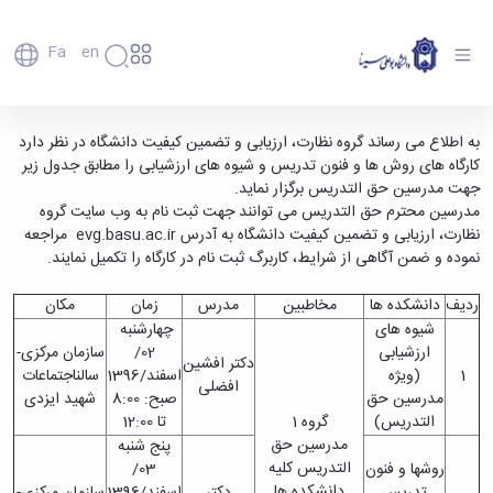
Fa
En
دانشگاه
دانشگاه
اعضای
قابل توجه مدرسین محترم حق التدریس دانشگاه -
به اطلاع می رساند گروه نظارت، ارزیابی و تضمین کیفیت دانشگاه در نظر دارد
تاریخچه
هیأت
کارگاه های روش ها و فنون تدریس و شیوه های ارزشیابی را مطابق جدول زیر
دانشگاه بوعلی سینا همدان
علمی
و
جهت مدرسین حق التدریس برگزار نماید.
کارکنان
معرفی
مدرسین محترم حق التدریس می توانند جهت ثبت نام به وب سایت گروه
دانشجویان
برنامه
نظارت، ارزیابی و تضمین کیفیت دانشگاه به آدرس
evg.basu.ac.ir
مراجعه
فارغ
راهبردی
نموده و ضمن آگاهی از شرایط، کاربرگ ثبت نام در کارگاه را تکمیل نمایند.
التحصیلان
دانشگاه
دانشکده‌ها
نقشه
پردیس
ردیف
دانشکده ها
مخاطبین
مدرس
زمان
مکان
ارتباط
دانشگاه
اصلی
با ما
شیوه های
چهارشنبه
سازمان
مهندسی
روابط
ارزشیابی
02/
سازمان مرکزی-
دانشگاه
دکتر افشین
بین
کشاورزی
1
(ویژه
اسفند/1396
سالناجتماعات
معاونت
افضلی
الملل
شیمی
مدرسین حق
صبح: 8:00
شهید ایزدی
توسعه
(قدم
و
التدریس)
گروه 1
تا 12:00
مدیریت
الآن)
علوم
مدرسین حق
پنج شنبه
Apply
و
نفت
التدریس کلیه
روشها و فنون
03/
Now
پشتیبانی
علوم
دانشکده ها
تدریس
دکتر
اسفند/1396
سازمان مرکزی-