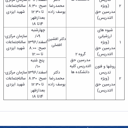
معاونت
انسانی
2
(ویژه
محمدرضا
صبح: 8:30
سالناجتماعات
آموزشی
هنر
مدرسین حق
یوسف زاده
تا 12:30
شهید ایزدی
و
و
التدریس)
بعدازظهر:
تحصیلات
معماری
14تا 18
تکمیلی
دامپزشکی
شیوه های
چهارشنبه
معاونت
علوم
ارزشیابی
09/
سازمان مرکزی-
دانشجویی
دکتر افشین
پایه
1
(ویژه
اسفند/1396
سالناجتماعات
معاونت
افضلی
علوم
مدرسین حق
صبح: 8:00
شهید ایزدی
پژوهش
اقتصادی
التدریس)
گروه 2
تا 12:00
و
و
مدرسین حق
پنج شنبه
فناوری
اجتماعی
التدریس کلیه
روشها و فنون
10/
معاونت
دانشکده
دانشکده ها
تدریس
دکتر
اسفند/1396
سازمان مرکزی-
فرهنگی
های
2
(ویژه
محمدرضا
صبح: 8:30
سالناجتماعات
و
اقماری
مدرسین حق
یوسف زاده
تا 12:30
شهید ایزدی
اجتماعی
التدریس)
بعدازظهر:
نهاد
14تا 18
نمایندگی
مقام
معظم
رهبری
تماس
با