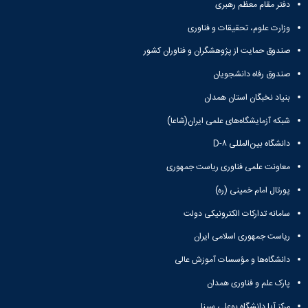
معاونت
دفتر مقام معظم رهبری
انسانی
آموزشی
هنر
وزارت علوم، تحقیقات و فناوری
و
و
تحصیلات
معماری
صندوق حمایت از پژوهشگران و فناوران کشور
تکمیلی
دامپزشکی
صندوق رفاه دانشجویان
معاونت
علوم
دانشجویی
پایه
بنیاد نخبگان استان همدان
معاونت
علوم
پژوهش
شبکه آزمایشگاه‌های علمی ایران(شاعا)
اقتصادی
و
و
دانشگاه بین‌المللی D-۸
فناوری
اجتماعی
معاونت
معاونت علمی فناوری ریاست جمهوری
دانشکده
فرهنگی
های
پورتال امام خمینی (ره)
و
اقماری
اجتماعی
سامانه تدارکات الکترونیکی دولت
نهاد
نمایندگی
ریاست جمهوری اسلامی ایران
مقام
دانشگاه‌ها و مؤسسات آموزش عالی
معظم
رهبری
پارک علم و فناوری همدان
تماس
مرکز آپا دانشگاه بوعلی سینا
با