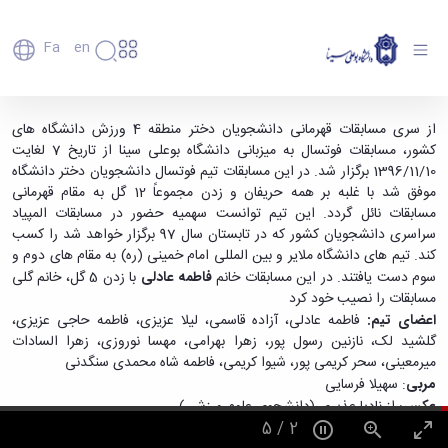
Fa
En
دانشگاه
دانشگاه
اعضای
قهرمانی تیم فوتسال دانشجویان دختر - دانشگاه
از سری مسابقات قهرمانی دانشجویان دختر منطقه 4 ورزش دانشگاه های
تاریخچه
هیأت
کشور، مسابقات فوتسال به میزبانی دانشگاه بوعلی سینا از تاریخ 7 لغایت
بوعلی سینا همدان
علمی
و
1396/11/10 برگزار شد. در این مسابقات تیم فوتسال دانشجویان دختر دانشگاه
کارکنان
معرفی
موفق شد با غلبه بر همه حریفان و زدن مجموعاً 12 گل به مقام قهرمانی
دانشجویان
برنامه
مسابقات نائل گردد. این تیم توانست سهمیه حضور در مسابقات المپیاد
فارغ
راهبردی
سراسری دانشجویان کشور که در تابستان سال 97 برگزار خواهد شد را کسب
التحصیلان
دانشگاه
کند. تیم های دانشگاه ملایر و بین المللی امام خمینی (ره) به مقام های دوم و
دانشکده‌ها
نقشه
پردیس
سوم دست یافتند. در این مسابقات خانم
فاطمه عادلی
با زدن 5 گل، خانم گلی
ارتباط
دانشگاه
اصلی
با ما
مسابقات را نصیب خود کرد
سازمان
مهندسی
روابط
اعضای تیم:
فاطمه عادلی، آزاده قاسمی، لیلا عزیزی، فاطمه حاجی عزیزی،
دانشگاه
بین
کشاورزی
گلشید لک، نازنین رسول پور، زهرا بهرامی، مهسا نوروزی، زهرا السادات
معاونت
الملل
شیمی
میرمعینی، سحر کریمی پور، شیوا کریمی، فاطمه شاه محمدی سنگدنی
توسعه
(قدم
و
مربی
: سهیلا فرسایی
مدیریت
الآن)
علوم
عکس
: از نادیا عذیری (دانشجوی علوم ورزشی)
Apply
و
نفت
5
/
2
Now
پشتیبانی
علوم