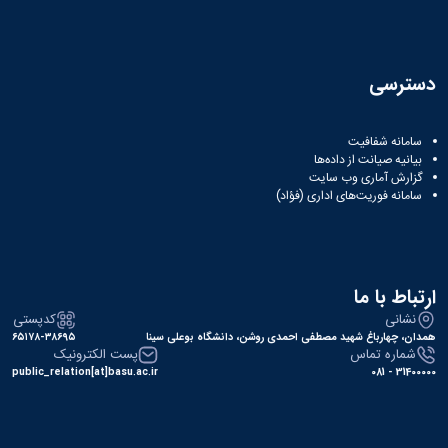
دسترسی
سامانه شفافیت
بیانیه صیانت از داده‌ها
گزارش آماری وب‌ سایت
سامانه فوریت‌های اداری (فؤاد)
ارتباط با ما
نشانی
کدپستی
همدان، چهارباغ شهید مصطفی احمدی روشن، دانشگاه بوعلی سینا
۶۵۱۷۸-۳۸۶۹۵
شماره تماس
پست الکترونیک
public_relation[at]basu.ac.ir
31400000 - 081