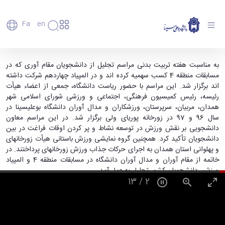
Fa
En
دانشگاه
دانشگاه
اعضای
مراسم تجلیل از مقام آوران قهرمان دانشگاه در
به مناسبت هفته تربیت بدنی مراسم تجلیل از دانشجویان مقام آوری که در
تاریخچه
هیأت
مسابقات منطقه 4 کسب سهمیه کرده اند و در المپیاد چهاردهم شرکت داشته
مسابقات دانشجویی - دانشگاه بوعلی سینا همدان
علمی
و
اند برگزار شد. این مراسم با حضور ریاست دانشگاه، جمعی از اعضاء هیأت
کارکنان
معرفی
رئیسه، رئیس کمیسیون فرهنگی، اجتماعی و ورزشی شورای اسلامی شهر
دانشجویان
برنامه
همدان، مربیان، سرپرستان، ورزشکاران و مدال آوران دانشگاه بوعلی­سینا در
فارغ
راهبردی
سال 96 و 97 در زورخانه پوریای ولی برگزار شد. در این مراسم معاون
التحصیلان
دانشگاه
دانشجویی بر نقش ورزش در توسعه نشاط و پر کردن اوقات فراغت در بین
دانشکده‌ها
نقشه
پردیس
دانشجویان تأکید کرد. همچنین گروه نمایشی ورزش باستانی هیأت زورخانه­ای
ارتباط
دانشگاه
اصلی
با ما
و پهلوانی استان همدان به اجرای حرکات جذاب ورزش زورخانه­ای پرداختند. در
سازمان
مهندسی
روابط
خاتمه از مقام آوران و مدال آوران دانشگاه در مسابقات منطقه 4 و المپیاد
دانشگاه
بین
کشاورزی
ورزشی دانشجویان کشور تجلیل به عمل آمد.
معاونت
الملل
شیمی
13
/
2
توسعه
(قدم
و
مدیریت
الآن)
علوم
Apply
و
نفت
Now
پشتیبانی
علوم