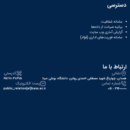
دسترسی
سامانه شفافیت
بیانیه صیانت از داده‌ها
گزارش آماری وب‌ سایت
سامانه فوریت‌های اداری (فؤاد)
ارتباط با ما
نشانی
کدپستی
همدان، چهارباغ شهید مصطفی احمدی روشن، دانشگاه بوعلی سینا
۶۵۱۷۸-۳۸۶۹۵
شماره تماس
پست الکترونیک
public_relation[at]basu.ac.ir
31400000 - 081