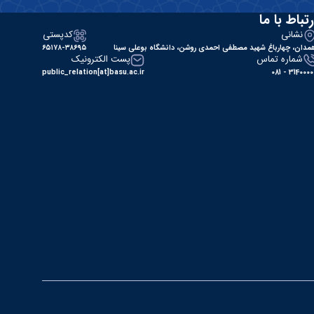
رتباط با ما
نشانی
کدپستی
مدان، چهارباغ شهید مصطفی احمدی روشن، دانشگاه بوعلی سینا
۶۵۱۷۸-۳۸۶۹۵
شماره تماس
پست الکترونیک
public_relation[at]basu.ac.ir
31400000 - 0