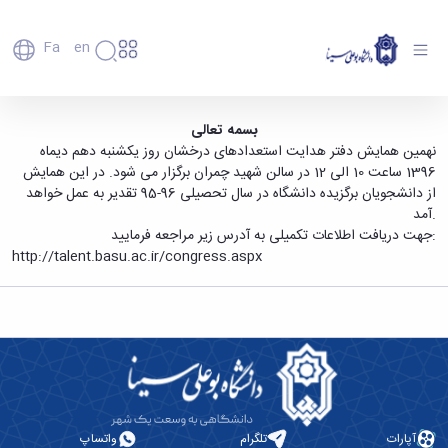
Fa
En
دانشگاه
دانشگاه
اعضای
نهمین همایش دفتر هدایت استعدادهای درخشان
بسمه تعالی
تاریخچه
هیأت
نهمین همایش دفتر هدایت استعدادهای درخشان روز یکشنبه دهم دیماه
و مراسم تقدیر از دانشجویان برگزیده دانشگاه -
علمی
و
1396 ساعت 10 الی 12 در سالن شهید چمران برگزار می شود. در این همایش
دانشگاه بوعلی سینا همدان
کارکنان
معرفی
از دانشجویان برگزیده دانشگاه در سال تحصیلی 96-95 تقدیر به عمل خواهد
دانشجویان
برنامه
آمد.
فارغ
راهبردی
جهت دریافت اطلاعات تکمیلی به آدرس زیر مراجعه فرمایید:
التحصیلان
دانشگاه
http://talent.basu.ac.ir/congress.aspx
دانشکده‌ها
نقشه
پردیس
ارتباط
دانشگاه
اصلی
با ما
سازمان
مهندسی
روابط
دانشگاه
بین
کشاورزی
معاونت
الملل
شیمی
توسعه
(قدم
و
مدیریت
الآن)
علوم
Apply
و
نفت
Now
پشتیبانی
علوم
آپارات
تلگرام
واتساپ