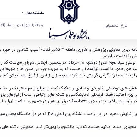
دانشکده‌ها
ارتباط با ما
روابط بین الملل
(قدم ال
فارغ التحصیلان
شگاه بوعلی سینا همدان
دکتر یعقوب محمدی فر ، در پنجمین اجلاس شورای سیاست گذاری و برنامه ر
ش را بدست بیاوریم.
 های جدی ما است، نیازمند آن هست که به صورت جزء در استان ها و شهرها بررسی
ز حد به مدرک گرایی گرایش پیدا کرده ایم؛ میزان زیادی از فارغ التحصیلان کم تو
ژوهش های توصیفی، کاربردی و بنیادی را تفکیک کنیم و میزان و سهم هر یک را مش
بین اساتید، شبکه ارتباطی ازمایشگاهی و شبکه های ارتباطی است از نیازهای پژوه
رئیس دانشگاه بوعلی سینا در ادامه خاطرنشان کرد: دانشگاه بوعلی سینا در رتبه بندی اخیر لا
وی تصریح کرد: سعی داریم که سطح بین الملی دانشگاه بوعلی سینا ر
د محوری است، اساتید هستند که باید دانشجو را پذیرش کنند. همچنین رشته هایی ک