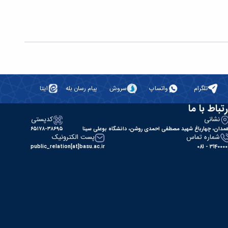
تلگرام
واتساپ
سروش
پیام رسان بله
ایتا
رتباط با ما
نشانی
کدپستی
مدان، چهارباغ شهید مصطفی احمدی روشن، دانشگاه بوعلی سینا
۶۵۱۷۸-۳۸۶۹۵
شماره تماس
پست الکترونیک
public_relation[at]basu.ac.ir
31400000 - 0