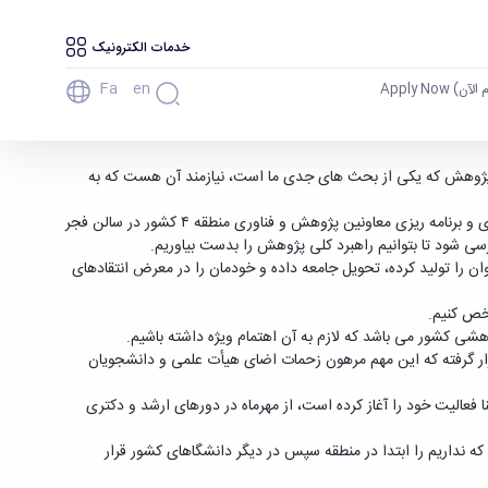
خدمات الکترونیک
Fa
En
آن) Apply Now
یزی معاونین پژوهش و فناوری منطقه ۴ کشور گفت: آسیب شناسی در حوزه پژوهش که یکی از بحث های جدی ما است، نیازمند آن هست که به
به گزارش روابط عمومی دانشگاه دکتر یعقوب محمدی فر رئیس دانشگاه بوعلی سینا صبح امروز دوشنبه 28 خرداد، در پنجمین اجلاس شورای سیاست گذاری و برنامه ریزی معاونین پژوهش و فناوری منطقه ۴ کشور در سالن فجر
 شود تا بتوانیم راهبرد کلی پژوهش را بدست بیاوریم.
ان را تولید کرده، تحویل جامعه داده و خودمان را در معرض انتقادهای
خص کنیم.
شی کشور می باشد که لازم به آن اهتمام ویژه داشته باشیم.
یدن، جزو 23دانشگاه برتر زیر هزار در جمهوری اسلامی ایران قرار گرفته که این مهم مرهون زحمات اضای هیأت علمی و دانشجویان
ا نیز افزایش دهیم؛ در این راستا دانشگاه بین الملی D8 که در دل دانشگاه بوعلی سینا فعالیت خود را آغاز کرده است، از مهرماه در دورهای ارشد و دکتری
ه نداریم را ابتدا در منطقه سپس در دیگر دانشگاهای کشور قرار