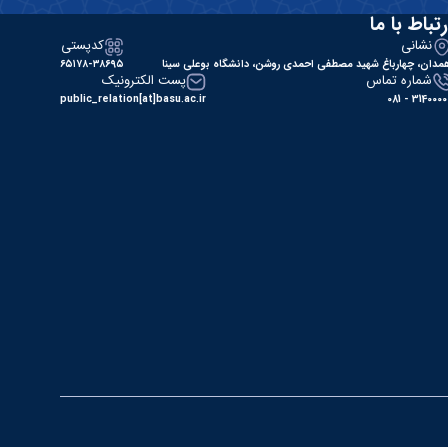
رتباط با ما
نشانی
کدپستی
مدان، چهارباغ شهید مصطفی احمدی روشن، دانشگاه بوعلی سینا
۶۵۱۷۸-۳۸۶۹۵
شماره تماس
پست الکترونیک
public_relation[at]basu.ac.ir
31400000 - 0