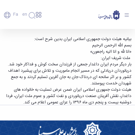
Fa
En
دانشگاه
دانشگاه
اعضای
هیئت دولت دوشنبه را عزای عمومی اعلام کرد -
بیانیه هیئت دولت جمهوری اسلامی ایران بدین شرح است:
تاریخچه
هیأت
بسم الله الرحمن الرحیم
دانشگاه بوعلی سینا همدان
علمی
و
«انا لله و انا الیه راجعون»
کارکنان
معرفی
ملت شریف ایران:
دانشجویان
برنامه
بار دیگر مردم ایران داغدار جمعی از فرزندان سخت کوش و فداکار خود شد.
فارغ
راهبردی
دریانوردان دریادلی که در مسیر انجام ماموریت و تلاش برای پیشبرد اهداف
التحصیلان
دانشگاه
کشور و بر اثر سانحه ای دردناک جان به جان آفرین تسلیم کردند و به جمع
دانشکده‌ها
نقشه
پردیس
شهیدان خدمت پیوستند.
ارتباط
دانشگاه
اصلی
با ما
هیئت دولت جمهوری اسلامی ایران ضمن عرض تسلیت به خانواده های
سازمان
مهندسی
روابط
داغدار، نقش آفرینان صنعت دریانوردی و نفت کشور و عموم ملت ایران، فردا
دانشگاه
بین
کشاورزی
دوشنبه بیست و پنجم دی ماه ۱۳۹۶ را عزای عمومی اعلام می کند.
معاونت
الملل
شیمی
توسعه
(قدم
و
مدیریت
الآن)
علوم
Apply
و
نفت
Now
پشتیبانی
علوم