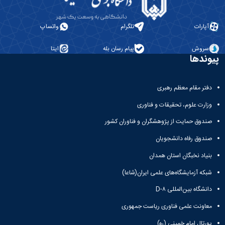
معاونت
انسانی
آموزشی
هنر
و
آپارات
تلگرام
واتساپ
و
تحصیلات
معماری
تکمیلی
دامپزشکی
سروش
پیام رسان بله
ایتا
معاونت
پیوندها
علوم
دانشجویی
پایه
معاونت
علوم
پژوهش
دفتر مقام معظم رهبری
اقتصادی
و
و
وزارت علوم، تحقیقات و فناوری
فناوری
اجتماعی
معاونت
صندوق حمایت از پژوهشگران و فناوران کشور
دانشکده
فرهنگی
های
صندوق رفاه دانشجویان
و
اقماری
اجتماعی
بنیاد نخبگان استان همدان
نهاد
نمایندگی
شبکه آزمایشگاه‌های علمی ایران(شاعا)
مقام
دانشگاه بین‌المللی D-۸
معظم
رهبری
معاونت علمی فناوری ریاست جمهوری
تماس
پورتال امام خمینی (ره)
با