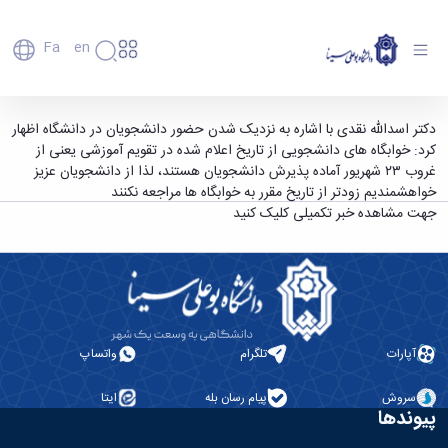
Fa
En
دانشگاه
دانشگاه
اعضای
ورود دانشجویان به خوابگاه ها از عصرِ 23 شهریور/
دکتر اسدالله نقدی با اشاره به نزدیک شدن حضور دانشجویان در دانشگاه اظهار
تاریخچه
هیأت
کرد: خوابگاه های دانشجویی از تاریخ اعلام شده در تقویم آموزشی یعنی از
بازسازی و تعمیرات خوابگاه ها برای رفاه دانشجویان
علمی
و
غروب ۲۳ شهریور آماده پذیرش دانشجویان هستند، لذا از دانشجویان عزیز
در طول تابستان صورت گرفته است/رزرو خوابگاه
کارکنان
معرفی
خواهشمندیم زودتر از تاریخ مقرر به خوابگاه ها مراجعه نکنند
دانشجویان
دانشجویان شاغل به تحصیل در نیمسال گذشته -
برنامه
جهت مشاهده خبر تکمیلی کلیک کنید
فارغ
راهبردی
دانشگاه بوعلی سینا همدان
التحصیلان
دانشگاه
دانشکده‌ها
نقشه
پردیس
ارتباط
دانشگاه
اصلی
با ما
سازمان
مهندسی
روابط
دانشگاه
بین
کشاورزی
معاونت
الملل
آپارات
تلگرام
واتساپ
شیمی
توسعه
(قدم
و
مدیریت
الآن)
علوم
سروش
پیام رسان بله
ایتا
Apply
و
پیوندها
نفت
Now
پشتیبانی
علوم