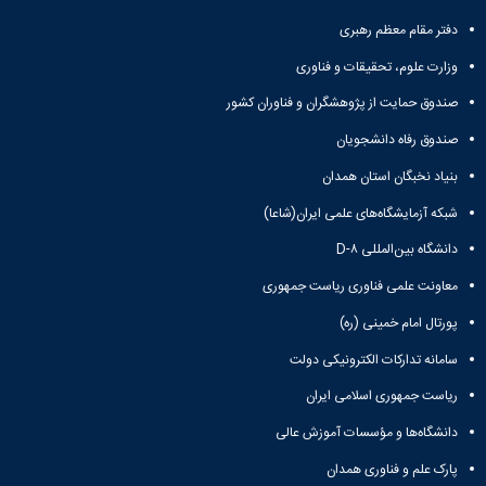
معاونت
انسانی
آموزشی
دفتر مقام معظم رهبری
هنر
و
و
وزارت علوم، تحقیقات و فناوری
تحصیلات
معماری
تکمیلی
دامپزشکی
صندوق حمایت از پژوهشگران و فناوران کشور
معاونت
علوم
صندوق رفاه دانشجویان
دانشجویی
پایه
معاونت
علوم
بنیاد نخبگان استان همدان
پژوهش
اقتصادی
و
شبکه آزمایشگاه‌های علمی ایران(شاعا)
و
فناوری
اجتماعی
دانشگاه بین‌المللی D-۸
معاونت
دانشکده
فرهنگی
معاونت علمی فناوری ریاست جمهوری
های
و
اقماری
پورتال امام خمینی (ره)
اجتماعی
نهاد
سامانه تدارکات الکترونیکی دولت
نمایندگی
مقام
ریاست جمهوری اسلامی ایران
معظم
دانشگاه‌ها و مؤسسات آموزش عالی
رهبری
تماس
پارک علم و فناوری همدان
با