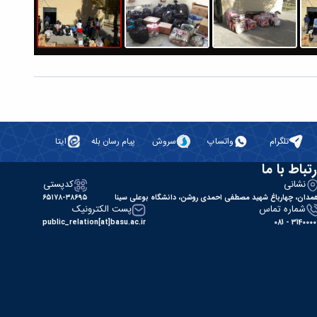
تلگرام
واتساپ
سروش
پیام رسان بله
ایتا
رتباط با ما
نشانی
کدپستی
مدان، چهارباغ شهید مصطفی احمدی روشن، دانشگاه بوعلی سینا
۶۵۱۷۸-۳۸۶۹۵
شماره تماس
پست الکترونیک
public_relation[at]basu.ac.ir
31400000 - 0