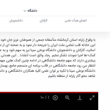
دانشگاه
اعضای هیأت علمی
کارکنان
دانشجویان
پیام‌تشکر سرپرست محترم دانشگاه به مناسبت مشارک
با وقوع زلزله استان کرمانشاه متأسفانه جمعی از هموطنان عزیز جان خود
این حادثه قلب تمامی ملت ایران را جریحه دار نمود و به صحنه ای از 
بوعلی سینا همدان
اساتید، کارکنان و دانشجویان دانشگاه بوعلی سینا نیز به سهم خود و به
کمک¬ها اجرا نمودند تشکر نمایم. رجاء واثق است انشاءا... این همدلی و
بیشتری دارند که سهم جامعه دانشگاهی در ادامه چنین کمک هایی سهم
انتظار می رود جامعه دانشگاهی در قالب برنامه ای منسجم جامع، بهسازی
دانشگاه بوعلی سینا با تکیه بر توان علمی کلیه همکاران دانشگاهی و دان
شاهد محو آثار زلزله از منطقه باشیم
10
/
1