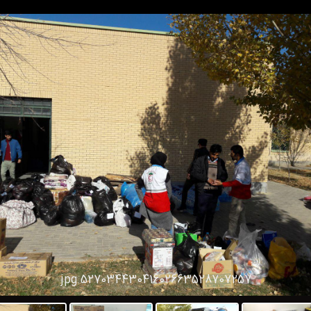
52703443041602663528707257.jpg