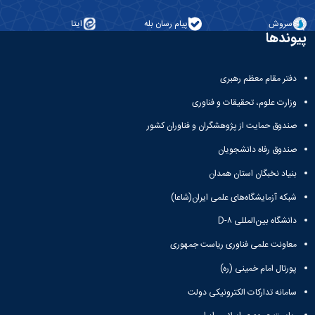
معاونت
انسانی
آموزشی
هنر
سروش
پیام رسان بله
ایتا
و
پیوندها
و
تحصیلات
معماری
تکمیلی
دامپزشکی
معاونت
دفتر مقام معظم رهبری
علوم
دانشجویی
پایه
وزارت علوم، تحقیقات و فناوری
معاونت
علوم
پژوهش
اقتصادی
صندوق حمایت از پژوهشگران و فناوران کشور
و
و
صندوق رفاه دانشجویان
فناوری
اجتماعی
معاونت
دانشکده
بنیاد نخبگان استان همدان
فرهنگی
های
و
شبکه آزمایشگاه‌های علمی ایران(شاعا)
اقماری
اجتماعی
دانشگاه بین‌المللی D-۸
نهاد
نمایندگی
معاونت علمی فناوری ریاست جمهوری
مقام
پورتال امام خمینی (ره)
معظم
رهبری
سامانه تدارکات الکترونیکی دولت
تماس
با