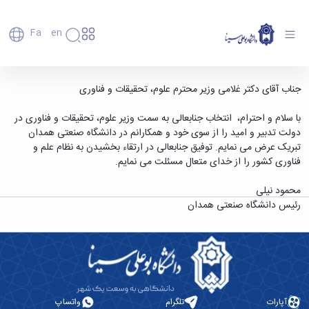
Fa
En
دانشگاه
دانشگاه
اعضای
پیام تبریک رییس دانشگاه صنعتی همدان به وزیر
جناب آقای دکتر غلامی وزیر محترم علوم، تحقیقات و فناوری
تاریخچه
هیأت
علوم، تحقیقات و فناوری - دانشگاه بوعلی سینا
علمی
و
با سلام و احترام، انتخاب جنابعالی به سمت وزیر علوم، تحقیقات و فناوری در
همدان
کارکنان
معرفی
دولت تدبیر و امید را از سوی خود و همکارانم در دانشگاه صنعتی همدان
دانشجویان
برنامه
تبریک عرض می نمایم. توفیق جنابعالی در ارتقاء بخشیدن به نظام علم و
فارغ
راهبردی
فناوری کشور را از خدای متعال مسئلت می نمایم.
التحصیلان
دانشگاه
دانشکده‌ها
نقشه
پردیس
محمود نیلی
ارتباط
دانشگاه
اصلی
با ما
رئیس دانشگاه صنعتی همدان
سازمان
مهندسی
روابط
دانشگاه
بین
کشاورزی
معاونت
الملل
شیمی
توسعه
(قدم
و
مدیریت
الآن)
علوم
Apply
و
نفت
Now
پشتیبانی
آپارات
تلگرام
واتساپ
علوم