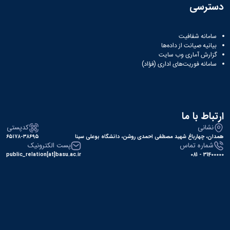
دسترسی
سامانه شفافیت
بیانیه صیانت از داده‌ها
گزارش آماری وب‌ سایت
سامانه فوریت‌های اداری (فؤاد)
ارتباط با ما
نشانی
کدپستی
همدان، چهارباغ شهید مصطفی احمدی روشن، دانشگاه بوعلی سینا
۶۵۱۷۸-۳۸۶۹۵
شماره تماس
پست الکترونیک
public_relation[at]basu.ac.ir
31400000 - 081