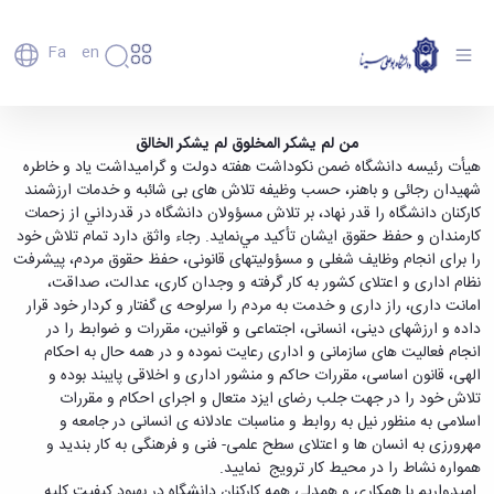
Fa
En
دانشگاه
دانشگاه
اعضای
پیام تبریک هیأت رئیسه دانشگاه به مناسبت هفته
من لم یشکر المخلوق لم یشکر الخالق
تاریخچه
هیأت
هیأت رئیسه دانشگاه ضمن نکوداشت هفته دولت و گرامیداشت یاد و خاطره
دولت و روز کارمند - دانشگاه بوعلی سینا همدان
علمی
و
شهیدان رجائی و باهنر، حسب وظیفه تلاش های بی شائبه و خدمات ارزشمند
کارکنان
معرفی
کارکنان دانشگاه را قدر نهاد، بر تلاش مسؤولان دانشگاه در قدرداني از زحمات
دانشجویان
برنامه
كارمندان و حفظ حقوق ايشان تأكيد مي‌نمايد. رجاء واثق دارد تمام تلاش خود
فارغ
راهبردی
را برای انجام وظایف شغلی و مسؤولیتهای قانونی، حفظ حقوق مردم، پیشرفت
التحصیلان
دانشگاه
نظام اداری و اعتلای کشور به کار گرفته و وجدان کاری، عدالت، صداقت،
دانشکده‌ها
نقشه
پردیس
امانت داری، راز داری و خدمت به مردم را سرلوحه ی گفتار و کردار خود قرار
ارتباط
دانشگاه
اصلی
با ما
داده و ارزشهای دینی، انسانی، اجتماعی و قوانین، مقررات و ضوابط را در
سازمان
مهندسی
روابط
انجام فعالیت های سازمانی و اداری رعایت نموده و در همه حال به احکام
دانشگاه
بین
کشاورزی
الهی، قانون اساسی، مقررات حاکم و منشور اداری و اخلاقی پایبند بوده و
معاونت
الملل
شیمی
تلاش خود را در جهت جلب رضای ایزد متعال و اجرای احکام و مقررات
توسعه
(قدم
و
اسلامی به منظور نیل به روابط و مناسبات عادلانه ی انسانی در جامعه و
مدیریت
الآن)
علوم
مهرورزی به انسان ها و اعتلای سطح علمی- فنی و فرهنگی به کار بندید و
Apply
و
نفت
همواره نشاط را در محیط کار ترویج نمایید.
Now
پشتیبانی
علوم
اميدواریم با همكاري و همدلی همه كاركنان دانشگاه در بهبود كيفيت كليه