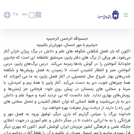
Fa
En
دانشگاه
دانشگاه
اعضای
پیام ریاست محترم دانشگاه ‌به مناسبت آغاز سال
«بسم‌الله الرحمن الرحیم»
تاریخچه
هیأت
«بیاییم با مهرِ امسال، مهربان‌تر باشیم»
تحصیلی جدید - دانشگاه بوعلی سینا همدان
علمی
و
اکنون که باز، فصلِ شکفتنِ شکوفه‌ های علم و دانش در برگ‌ ریزانِ خزان آغاز
کارکنان
معرفی
می‌شود، هر ورقی از برگ‌ های دفتر پاییز، سرمشق عاشقانه‌ ای است که جادوی
دانشجویان
برنامه
جاودانۀ آموختن را در گوش بادها زمزمه می‌کند. درسِ ‌برگ‌های پاییز، درسِ
فارغ
راهبردی
آموختنِ صبر و انتظار کشیدن است، تا رسیدن به فصل رویش‌ها و شکفته‌
التحصیلان
دانشگاه
شدن‌های بهار. شروع سال تحصیلی در آغاز فصل پاییز، به ما می‌ آموزاند که
دانشکده‌ها
نقشه
پردیس
همۀ چیزهای خوب، دیر به دست می‌آید. آغاز پاییز با همۀ بیم و امیدش؛ با
ارتباط
دانشگاه
اصلی
با ما
سرما و سختی‌ های زمستان در پیش روی خود؛ فرجامی جز رُستن‌ها و
سازمان
مهندسی
روابط
رویش‌های بهاری ندارد. باید دانست که بی‌ تردید ثمره و میوۀ علم و دانش
دانشگاه
بین
کشاورزی
دیر به بار می‌نشیند و فقط کسانی که توان انتظار کشیدن و تحمل سختی‌ های
معاونت
الملل
شیمی
این راه را دارند از درخت پربارِ معرفت بهره خواهند برد.
توسعه
(قدم
و
خداوند بزرگ را سپاس‌ گزاریم که باری دیگر، توفیق ورود به فصل مهر و
مدیریت
الآن)
علوم
فرزانگی را به ما ارزانی داشت تا در سنگر دانش و علم‌ آموزی در جهت اعتلای
Apply
و
نفت
جایگاه علمی و فرهنگی کشور عزیزمان ایران کوشش کنیم. اکنون که مِهری دیگر
Now
پشتیبانی
علوم
فرا رسیده، بیاییم با مهرِ امسال مهربان‌‌ تر باشیم و آن را نقطۀ آغازی بدانیم برای