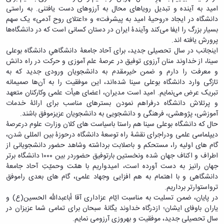
معاونت
انسانی
امید به آینده و تبدیل رویاهای محال به آرزوهای دست‌ یافتنی. به‌ راستی
آموزشی
هنر
دانشگاه در ایجاد «روحیۀ امید به پیشرفت» و «اعتلای روح آدمی» یک سهم
و
و
بسیار بزرگ را ایفا می‌کند وآیندۀ ایران در دستان کسانی است که در دانشگاه‌ها
تحصیلات
معماری
پرورش یافته‌ اند.
تکمیلی
دامپزشکی
اینجانب در سال تحصیلی جدید، برای آحاد جامعۀ دانشگاهیِ دانشگاه بوعلی‌
معاونت
علوم
سینا، از خداوند منان آرزوی توفیق در عرصۀ علم‌ آموزی و حرکت در راه دانش
دانشجویی
پایه
و معرفت را دارم و ضمن خیرمقدم به دانشجویان ورودی جدید که به‌
معاونت
علوم
تازگی وارد دانشگاه بوعلی‌ سینا شده‌اند، این موفقیت را به آن‌ها صمیمانه
پژوهش
اقتصادی
تبریک عرض می‌نمایم. امید است مدیران، اعضای هیأت علمی وکارکنان متعهد
و
و
و پرتلاش دانشگاه درفراهم نمودن بسترهای مناسب برای ارائۀ خدمات
فناوری
اجتماعی
آموزشی، پژوهشی، فرهنگی و دانشجویی به دانشجویان عزیزموفق باشند.
معاونت
دانشکده
حال که دانشگاه بوعلی‌ سینا هم ‌راستا باسیاست‌ های کلان وزارت علوم درعرصۀ
فرهنگی
های
دیپلماسی علمی ودراجرای نقشۀ راه توسعۀ دانشگاه درحوزۀ بین‌ المللی شدن،
و
اقماری
گام های اولیه را، مستحکم و باصلابت برداشته وشاهد حضور دانشجویانی از
اجتماعی
اطراف و اکناف جهان شده ونخستین بارتوفیق حضوردر بین ۱۰۰۰ دانشگاه برتر
نهاد
جهان رانیز به دست آورده است، امیدواریم با همّت وحمیّتِ آحاد جامعۀ
نمایندگی
دانشگاهی و با اهتمام به هم‌ افزایی وجهاد علمی، گام های بعدی راموفق‌
مقام
ترواستوارتر برداریم.
معظم
در پایان، ضمن تسلیت به مناسبت ایّام عزاداری آقا أباعبدالله‌ الحسین(ع) و
رهبری
یاران باوفای ایشان؛ ازدرگاه خداوند یگانۀ سبحان برای تمامی شما عزیزان در
تماس
سال تحصیلی جدید، موفقیت و بهروزی آرزومی‌ نمایم.
با