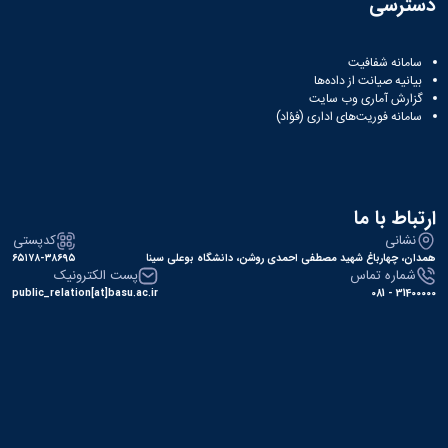
دسترسی
سامانه شفافیت
بیانیه صیانت از داده‌ها
گزارش آماری وب‌ سایت
سامانه فوریت‌های اداری (فؤاد)
ارتباط با ما
نشانی
کدپستی
همدان، چهارباغ شهید مصطفی احمدی روشن، دانشگاه بوعلی سینا
۶۵۱۷۸-۳۸۶۹۵
شماره تماس
پست الکترونیک
public_relation[at]basu.ac.ir
31400000 - 081