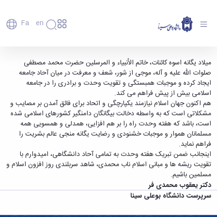
Fa
En
دانشگاه
دانشگاه
اعضای
پیام سرپرست محترم دانشگاه به مناسبت هفته
میلاد یگانه اسوە کائنات، خاتم الأنبیاء و المرسلین حضرت محمد مصطفی
تاریخچه
هیأت
صلوات الله علیه و آله، موجی از شور، شعف و معرفت در میان آحاد جامعه
وحدت - دانشگاه بوعلی سینا همدان
علمی
و
ایجاد کرده و موجبات همبستگی و تقویت وحدت و برادری را در جامعه
کارکنان
معرفی
اسلامی بیش از پیش فراهم می کند.
دانشجویان
برنامه
هم اکنون جهان اسلام نیازمند یکپارچگی و اتحاد برای فائق آمدن بر مصایب و
فارغ
راهبردی
مشکلاتی است که به واسطه دخالت بیگانگان دامنگیر کشور‌های اسلامی شدە
التحصیلان
دانشگاه
است، باشد که هفته وحدت راه را بر هم افزایی، همدلی و همسویی همه
دانشکده‌ها
نقشه
پردیس
مسلمانان هموار و موجبات خشنودی و رضایت یگانه منجی عالم بشریت را
ارتباط
دانشگاه
اصلی
با ما
فراهم نماید.
سازمان
مهندسی
روابط
اینجانب ضمن تبریک هفته وحدت به تمامی آحاد دانشگاهی، امیدوارم با
دانشگاه
بین
کشاورزی
تقویت ریشه ها و مبانی اسلام ناب محمدی، شاهد سربلندی روز افزون اسلام و
معاونت
الملل
شیمی
مسلمین باشیم.
توسعه
(قدم
و
دکتر یعقوب محمدی فر
مدیریت
الآن)
علوم
سرپرست دانشگاه بوعلی سینا
Apply
و
نفت
Now
پشتیبانی
علوم