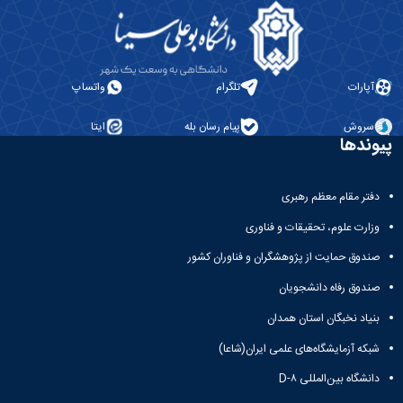
معاونت
انسانی
آموزشی
هنر
و
و
تحصیلات
معماری
تکمیلی
دامپزشکی
آپارات
تلگرام
واتساپ
معاونت
علوم
دانشجویی
پایه
سروش
پیام رسان بله
ایتا
معاونت
پیوندها
علوم
پژوهش
اقتصادی
و
و
فناوری
دفتر مقام معظم رهبری
اجتماعی
معاونت
دانشکده
وزارت علوم، تحقیقات و فناوری
فرهنگی
های
و
صندوق حمایت از پژوهشگران و فناوران کشور
اقماری
اجتماعی
نهاد
صندوق رفاه دانشجویان
نمایندگی
بنیاد نخبگان استان همدان
مقام
معظم
شبکه آزمایشگاه‌های علمی ایران(شاعا)
رهبری
دانشگاه بین‌المللی D-۸
تماس
با