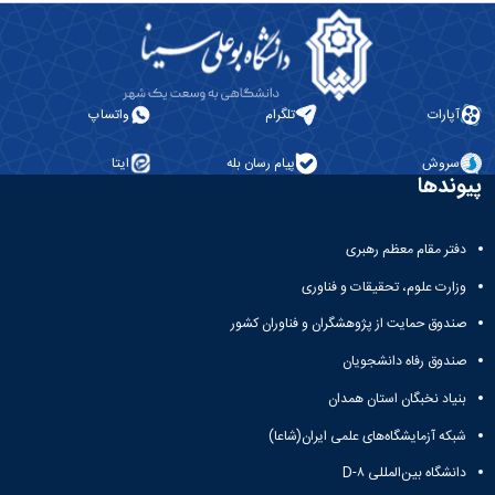
معاونت
انسانی
آموزشی
هنر
و
و
تحصیلات
معماری
تکمیلی
دامپزشکی
آپارات
تلگرام
واتساپ
معاونت
علوم
دانشجویی
پایه
سروش
پیام رسان بله
ایتا
معاونت
علوم
پیوندها
پژوهش
اقتصادی
و
و
فناوری
اجتماعی
دفتر مقام معظم رهبری
معاونت
دانشکده
فرهنگی
وزارت علوم، تحقیقات و فناوری
های
و
اقماری
صندوق حمایت از پژوهشگران و فناوران کشور
اجتماعی
نهاد
صندوق رفاه دانشجویان
نمایندگی
بنیاد نخبگان استان همدان
مقام
معظم
شبکه آزمایشگاه‌های علمی ایران(شاعا)
رهبری
تماس
دانشگاه بین‌المللی D-۸
با