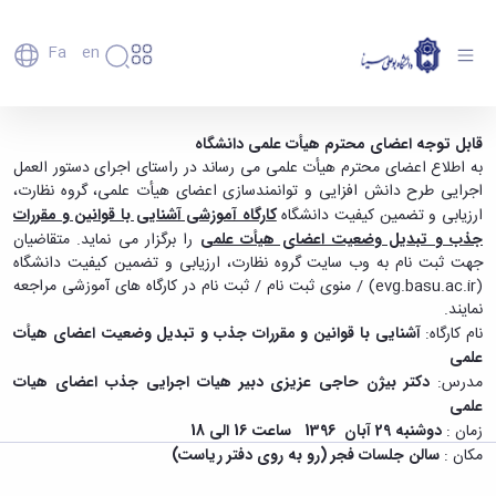
Fa
En
دانشگاه
دانشگاه
اعضای
کارگاه آموزشی آشنایی با قوانین و مقررات جذب و
قابل توجه اعضای محترم هیأت علمی دانشگاه
تاریخچه
هیأت
به اطلاع اعضای محترم هیأت علمی می رساند در راستای اجرای دستور العمل
تبدیل وضعیت اعضای هیأت علمی - دانشگاه
علمی
و
اجرایی طرح دانش افزایی و توانمندسازی اعضای هیأت علمی، گروه نظارت،
بوعلی سینا همدان
کارکنان
معرفی
ارزیابی و تضمین کیفیت دانشگاه
کارگاه آموزشی آشنایی با قوانین و مقررات
دانشجویان
برنامه
جذب و تبدیل وضعیت اعضای هیأت علمی
را برگزار می نماید. متقاضیان
فارغ
راهبردی
جهت ثبت نام به وب سایت گروه نظارت، ارزیابی و تضمین کیفیت دانشگاه
التحصیلان
دانشگاه
(
evg.basu.ac.ir
) / منوی ثبت نام / ثبت نام در کارگاه های آموزشی مراجعه
دانشکده‌ها
نقشه
پردیس
ارتباط
نمایند.
دانشگاه
اصلی
با ما
نام کارگاه:
آشنایی با قوانین و مقررات جذب و تبدیل وضعیت اعضای هیأت
سازمان
مهندسی
روابط
علمی
دانشگاه
بین
کشاورزی
مدرس:
دکتر بیژن حاجی عزیزی دبیر هیات اجرایی جذب اعضای هیات
معاونت
الملل
شیمی
علمی
توسعه
(قدم
و
زمان :
دوشنبه 29 آبان 1396 ساعت 16 الی 18
مدیریت
الآن)
علوم
Apply
مکان :
سالن جلسات فجر (رو به روی دفتر ریاست)
و
نفت
Now
پشتیبانی
علوم