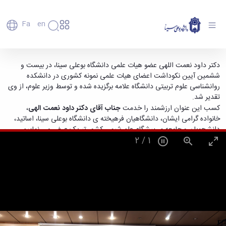
Fa
En
دانشگاه
دانشگاه
اعضای
کسب عنوان استاد نمونه ی کشوری توسط استاد
دکتر داود نعمت اللهی عضو هیات علمی دانشگاه بوعلی سینا، در بیست و
تاریخچه
هیأت
ششمین آیین نکوداشت اعضای هیات علمی نمونه کشوری در دانشکده
دانشکده ی شیمی دانشگاه بوعلی سینا - دانشگاه
علمی
و
روانشناسی علوم تربیتی دانشگاه علامه برگزیده شده و توسط وزیر علوم، از وی
بوعلی سینا همدان
کارکنان
معرفی
تقدیر شد.
دانشجویان
برنامه
کسب این عنوان ارزشمند را خدمت
جناب آقای دکتر داود نعمت الهی
،
فارغ
راهبردی
خانواده گرامی ایشان، دانشگاهیان فرهیخته ی دانشگاه بوعلی سینا، اساتید،
التحصیلان
دانشگاه
دانشجویان و جامعه ی پیشگام علم شیمی کشور تبریک عرض می نماییم.
دانشکده‌ها
نقشه
پردیس
2
/
2
ارتباط
دانشگاه
اصلی
با ما
سازمان
مهندسی
روابط
دانشگاه
بین
کشاورزی
معاونت
الملل
شیمی
توسعه
(قدم
و
مدیریت
الآن)
علوم
Apply
و
نفت
Now
پشتیبانی
علوم