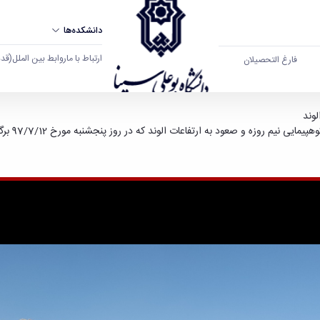
دانشکده‌ها
ارتباط با ما
روابط بین الملل
(قدم ال
فارغ التحصیلان
دانشگاه در برنامه کوهپیمایی - دانشگاه بوعلی سی
لوند
 روزه و صعود به ارتفاعات الوند که در روز پنجشنبه مورخ 97/7/12 برگزار گردید.