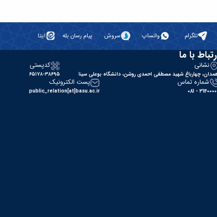
تلگرام
واتساپ
سروش
پیام رسان بله
ایتا
رتباط با ما
نشانی
کدپستی
مدان، چهارباغ شهید مصطفی احمدی روشن، دانشگاه بوعلی سینا
۶۵۱۷۸-۳۸۶۹۵
شماره تماس
پست الکترونیک
public_relation[at]basu.ac.ir
31400000 - 0