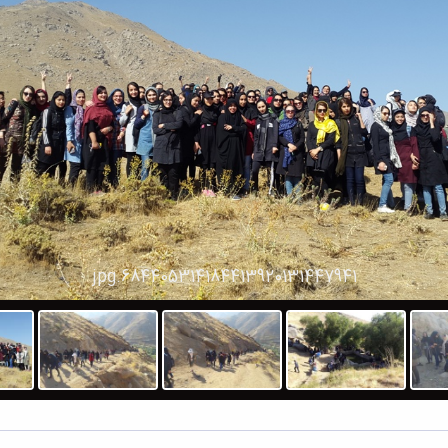
684405314184413920131447941.jpg