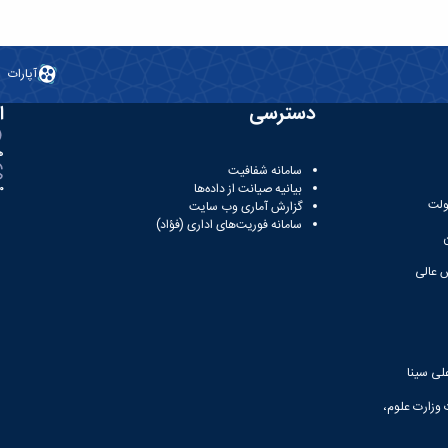
آپارات
دسترسی
ا
ه
سامانه شفافیت
بیانیه صیانت از داده‌ها
81
ولت
گزارش آماری وب‌ سایت
سامانه فوریت‌های اداری (فؤاد)
 عالی
لی سینا
 وزارت علوم،