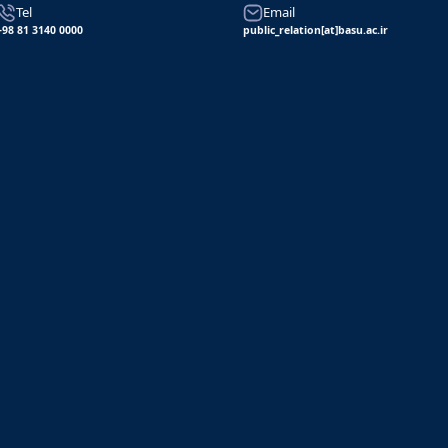
Tel
Email
+98 81 3140 0000
public_relation[at]basu.ac.ir