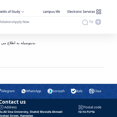
ields of Study
campus life
Electronic Services
Fa
Relations
Apply Now
بدینوسیله به اطلاع می رساند به علت برودت هوا و لغزندگی معابر فردا دوشنبه ۹ بهمن ۱۳۹۶ کلیه فعالیت های اداری و آموزشی دانشگاه با دو ساعت تاخیر آغاز می گردد.
Telegram
WhatsApp
Soroush
Bale
Eitaa
Contact us
Address
Postal code
Bu-Ali Sina University, Shahid Mostafa Ahmadi
۶۵۱۷۸-۳۸۶۹۵
Roshan Street, Hamedan