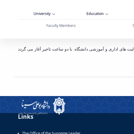
University
Education
Faculty Members
سینا همدان
Links
The Office of the Supreme Leader