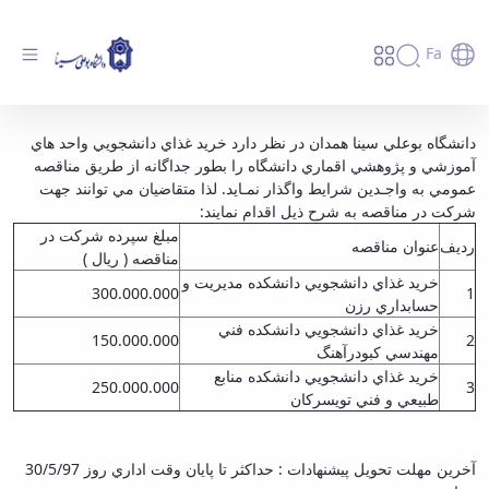
Fa
آگهی مناقصه عمومی - دانشگاه بوعلی سینا
دانشگاه بوعلي سينا همدان در نظر دارد خريد غذاي دانشجويي واحد هاي
آموزشي و پژوهشي اقماري دانشگاه را بطور جداگانه از طريق مناقصه
همدان
عمومي به واجـدين شرايط واگذار نمـايد. لذا متقاضيان مي توانند جهت
شركت در مناقصه به شرح ذيل اقدام نمايند:
مبلغ سپرده شركت در
رديف
عنوان مناقصه
مناقصه ( ريال )
خريد غذاي دانشجويي دانشكده مديريت و
300.000.000
1
حسابداري رزن
خريد غذاي دانشجويي دانشكده ف
ني
150.000.000
2
مهندسي كبودرآهنگ
خريد غذاي دانشجويي دانشكده منابع
250.000.000
3
طبيعي و فني تويسركان
‌آخرين مهلت تحويل پيشنهادات : حداكثر تا پايان وقت اداري روز 30/5/97