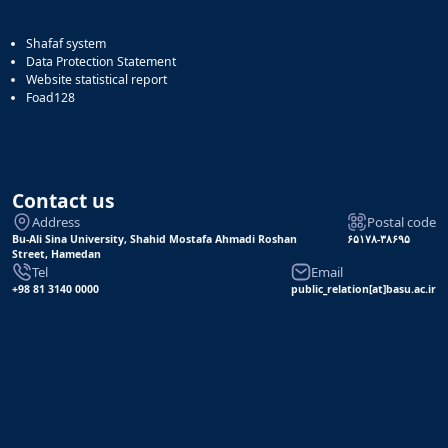
Shafaf system
Data Protection Statement
Website statistical report
Foad128
Contact us
Address
Postal code
Bu-Ali Sina University, Shahid Mostafa Ahmadi Roshan
۶۵۱۷۸-۳۸۶۹۵
Street, Hamedan
Tel
Email
+98 81 3140 0000
public_relation[at]basu.ac.ir