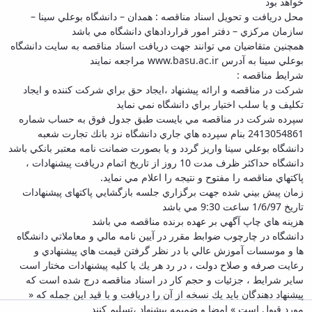
خواهد بود
محل دريافت و تحويل اسناد مناقصه : همدان – دانشگاه بوعلي سينا –
سازمان مركزي – دفتر امور قراردادهاي دانشگاه مي باشد
همچنين متقاضيان مي توانند جهت دريافت اسناد مناقصه به سايت دانشگاه
بوعلي سينا به آدرس
www.basu.ac.ir
مراجعه نمايند
شرايط مناقصه :
شركت در مناقصه و ارائه پيشنهاد ،‌ايجاد حق براي شركت كننده و ايجاد
تكليف و يا سلب اختيار براي دانشگاه نمي نمايد
سپرده شركت در مناقصه مي بايست طبق جدول فوق به حساب شماره
2413054861 بنام سپرده هاي جاري دانشگاه نزد بانك تجارت شعبه
دانشگاه بوعلي سينا واريز گردد و يا بصورت ضمانت نامه معتبر بانكي باشد
دانشگاه حداكثر ظرف مدت 10 روز از تاريخ اتمام دريافت پيشنهادات ،
پاكتهاي مناقصه را مفتوح و نتيجه را اعلام مي نمايد.
زمان پيش بيني شده جهت برگزاري جلسه بازگشايي پاكتهای پيشنهادات
تاريخ 1/6/97 ساعت 9:30 مي باشد
هزينه هاي چاپ آگهي بر عهده برنده مناقصه مي باشد
دانشگاه در چارچوب ضوابط مقرر در آيين نامه مالي و معاملاتي دانشگاه
ها و موسسات آموزش عالي با در نظر گرفتن قيمت هاي پيشنهادي و
رعايت صرفه و صلاح دولت ، در رد هر يك يا كليه پيشنهادات مختار است
ساير شرايط ، جزئيات و حجم كار در اسناد مناقصه درج شده است كه
پيشنهاد دهندگان بايد يك نسخه از آن را دريافت و با قيد اين جمله كه «
مورد قبول است » امضا و ضميمه پيشنهاد ،‌تسليم كنند