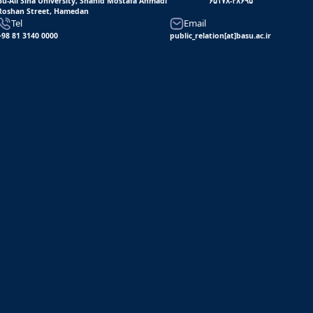
Bu-Ali Sina University, Shahid Mostafa Ahmadi
۶۵۱۷۸-۳۸۶۹۵
Roshan Street, Hamedan
Tel
Email
+98 81 3140 0000
public_relation[at]basu.ac.ir