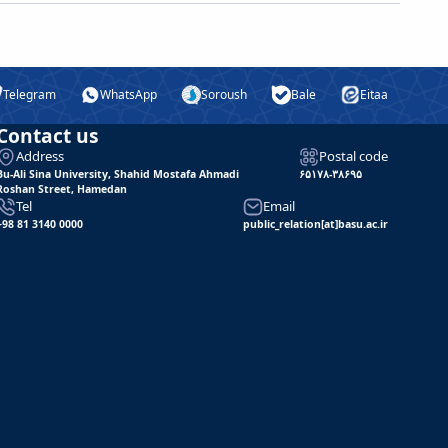
Telegram
WhatsApp
Soroush
Bale
Eitaa
Contact us
Address
Postal code
Bu-Ali Sina University, Shahid Mostafa Ahmadi
۶۵۱۷۸-۳۸۶۹۵
Roshan Street, Hamedan
Tel
Email
+98 81 3140 0000
public_relation[at]basu.ac.ir