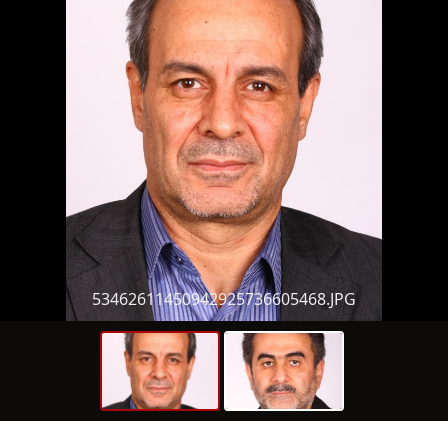
53462611450942925736605468.JPG