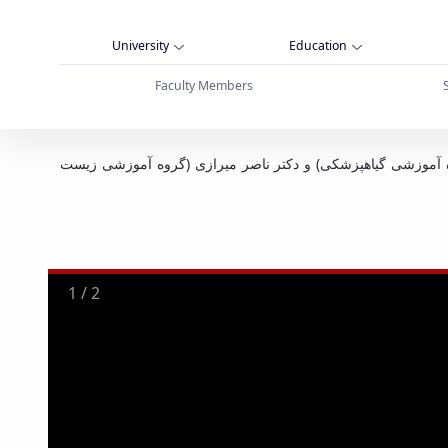
University
Education
Faculty Members
139 برگزار گردید، آقایان دکتر دوستمراد ظفری (گروه آموزشی گیاهپزشکی) و دکتر ناصر میرازی (گروه آموزشی زیست
2
/
2