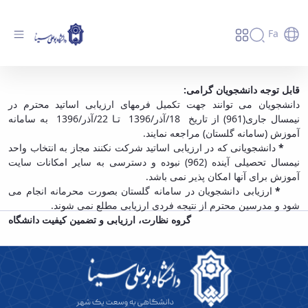
Fa
اطلاعیه ارزیابی دانشجویی اساتید در نیمسال اول
قابل توجه دانشجویان گرامی:
دانشجویان می­ توانند جهت تکمیل فرمهای ­ارزیابی­ اساتید محترم در
سال تحصیلی جاری - دانشگاه بوعلی سینا همدان
نیمسال ­جاری(961) از تاریخ 18/آذر/1396 تـا 22/آذر/1396 به سامانه
آموزش (سامانه گلستان) مراجعه نمایند.
دانشجویانی که در ارزیابی اساتید شرکت نکنند مجاز به انتخاب واحد
*
نیمسال تحصیلی آینده (962) نبوده و دسترسی به سایر امکانات سایت
آموزش برای آنها امکان پذیر نمی باشد.
ارزیابی دانشجویان در سامانه گلستان بصورت محرمانه انجام می
*
شود و مدرسین محترم از نتیجه فردی ارزیابی مطلع نمی شوند.
گروه نظارت، ارزیابی و تضمین کیفیت دانشگاه