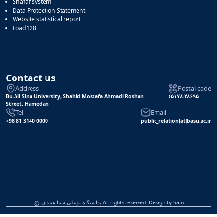
Shafaf system
Data Protection Statement
Website statistical report
Foad128
Contact us
Address
Postal code
Bu-Ali Sina University, Shahid Mostafa Ahmadi Roshan
۶۵۱۷۸-۳۸۶۹۵
Street, Hamedan
Tel
Email
+98 81 3140 0000
public_relation[at]basu.ac.ir
دانشگاه بوعلی سینا همدان, All rights reserved. Design by
Sain