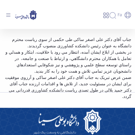
Fa
انتصاب رئیس جدید دانشکده کشاورزی - دانشگاه
جناب آقای دکتر علی اصغر ساکی طی حکمی از سوی ریاست محترم
دانشگاه به عنوان رئیس دانشکده کشاورزی منصوب گردیدند.
بوعلی سینا همدان
در بخشی از ابلاغ ایشان آمده، انتظار مي رود با خلاقيت، ابتكار و همدلي و
تعامل با همكاران محترم دانشگاهي، و ارتباط با صنعت و جامعه، در
راستاي توسعه سطح علمي و پژوهشي و نيز شكوفايي استعدادهاي
دانشجويان عزيز تمامي تلاش و همت خود را به كار بنديد.
ضمن عرض تبریک به جناب آقای دکتر علی اصغر ساکی و آرزوی موفقیت
برای ایشان در مسئولیت جدید، از تلاش ها و اقدامات ارزنده جناب آقای
دکتر حمید بلالی در طول تصدی ریاست دانشکده کشاورزی قدردانی می
گردد.