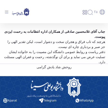
Fa
اِنّا للّه وَ اِنّا اِلَیْهِ راجِعوُن - دانشگاه بوعلی سینا
جناب آقای غلامحسین صادقی از همکاران اداره انتظامات به رحمت ایزدی
.
پیوست
همدان
هرچند که تاب فراق و هجران سخت و دشوار است، لیکن تقدیر الهی را
جز صبر و بردباری چاره ای نیست.
دفتر ریاست و روابط عمومی دانشگاه این مصیبت را به خانواده ایشان
تسلیت عرض می نماید و برای آن نوگذشته، رحمت و غفران الهی مسئلت
دارد.
روحش شاد یادش گرامی
Aparat
Telegram
WhatsApp