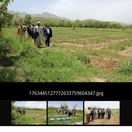
1763445127772633759604347.jpg