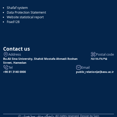
Shafaf system
Data Protection Statement
Website statistical report
Foad128
Contact us
Address
Postal code
Bu-Ali Sina University, Shahid Mostafa Ahmadi Roshan
۶۵۱۷۸-۳۸۶۹۵
Street, Hamedan
Tel
Email
+98 81 3140 0000
public_relation[at]basu.ac.ir
دانشگاه بوعلی سینا همدان, All rights reserved. Design by
Sain