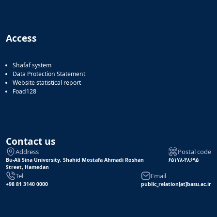
Access
Shafaf system
Data Protection Statement
Website statistical report
Foad128
Contact us
Address
Postal code
Bu-Ali Sina University, Shahid Mostafa Ahmadi Roshan
۶۵۱۷۸-۳۸۶۹۵
Street, Hamedan
Tel
Email
+98 81 3140 0000
public_relation[at]basu.ac.ir