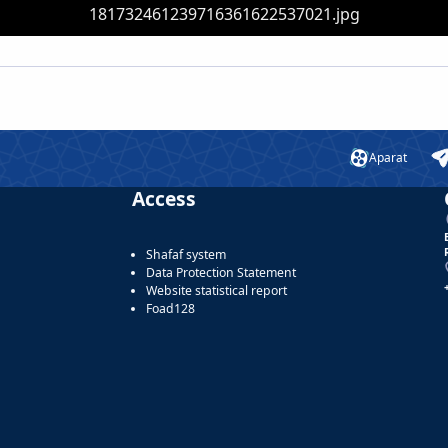
181732461239716361622537021.jpg
Aparat
Access
Shafaf system
Data Protection Statement
Website statistical report
Foad128