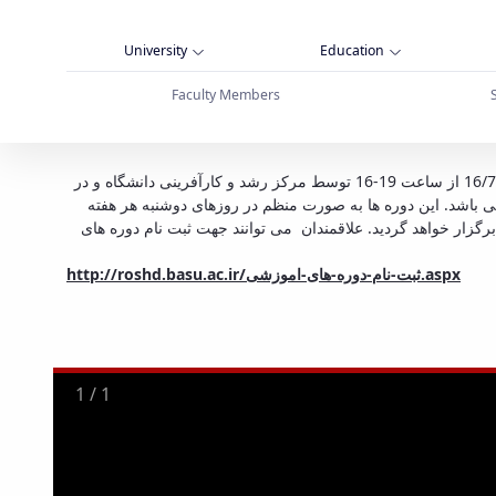
University
Education
Faculty Members
ایی و توانمندسازی - دانشگاه بوعلی سینا همدان
دوره آموزشی "آشنایی با شیوه های توسعه فردی" در چارچوب برنامه آموزشی کارآفرینی شش ماهه دوم سال 1397 در روز دوشنبه مورخ 16/7/1397 از ساعت 19-16 توسط مرکز رشد و کارآفرینی دانشگاه و در
ار گردید. لازم به ذکر است این دوره ها در دو سطح پایه و تکمیلی برگزار می شود و مدت زمان هر دوره 3 ساعت می باشد. این دوره ها به صورت منظم در روزهای دوشنبه هر هفته
زایی و توانمندسازی توسط مرکز برگزار خواهد گردید. علاقمندان می توانند جهت ثبت نام دوره های
http://roshd.basu.ac.ir/
ثبت-نام-دوره-های-اموزشی
.aspx
1
/
1