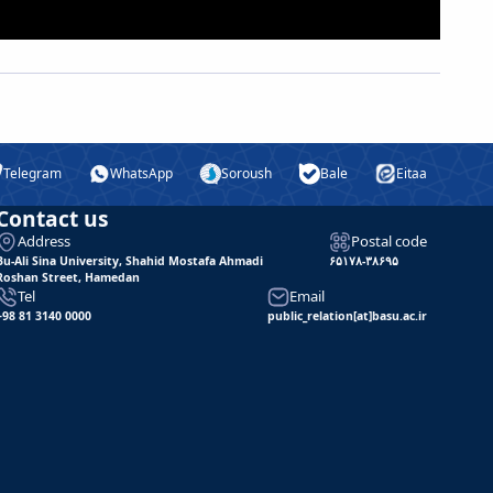
Telegram
WhatsApp
Soroush
Bale
Eitaa
Contact us
Address
Postal code
Bu-Ali Sina University, Shahid Mostafa Ahmadi
۶۵۱۷۸-۳۸۶۹۵
Roshan Street, Hamedan
Tel
Email
+98 81 3140 0000
public_relation[at]basu.ac.ir