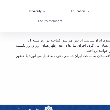
University
Education
Faculty Members
دانشگاه بوعلی سینا - دانشگاه بوعلی سینا همدان
نشست بين‌المللي و كارگاه ايران‌شناسي، با موضوع «اوضاع مركز و غرب ايران از مشروطه تا پايان قاجاريه» با همكاري دانشگاه بوعلي سينا و انستيتوي ايران‌شناسي اتريش مراسم افتتاحیه در روز شنبه 31
خاطر نشان می گردد اجرای پنل ها در بعدازظهر همان روز و روز یکشنبه
اقه‌مندان به مباحث ايران‌شناسي دعوت به عمل مي آورند با حضور