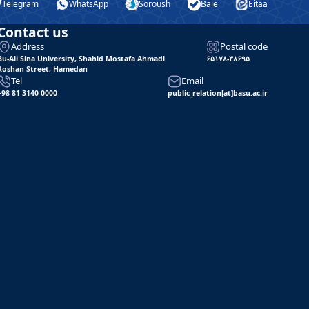
Telegram
WhatsApp
Soroush
Bale
Eitaa
Contact us
Address
Postal code
Bu-Ali Sina University, Shahid Mostafa Ahmadi
۶۵۱۷۸-۳۸۶۹۵
Roshan Street, Hamedan
Tel
Email
+98 81 3140 0000
public_relation[at]basu.ac.ir