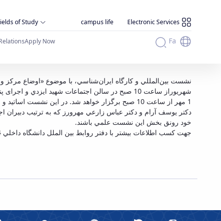
ields of Study
campus life
Electronic Services
Fa
Relations
Apply Now
برگ
شهريوراز ساعت 10 صبح در سالن اجتماعات شهيد ايز
1 مهر از ساعت 10 صبح برگزار خواهد شد. در اين نشست اساتيد و محققان ايران‌شناس از دانشگاه هاي داخل و خارج از كشور به بحث و تبادل نظر خواهند پرداخت.
دكتر يوسف آرام و دكتر عباس زارعي مهرورز كه به ترتيب دبيران اج
خود رونق بخش اين نشست علمي باشند.
جهت كسب اطلاعات بيشتر با دفتر روابط بين الملل دانشگاه داخلي 414 تماس حاصل فرمائيد