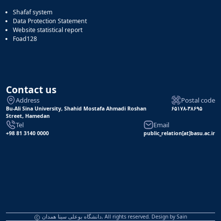
Shafaf system
Data Protection Statement
Website statistical report
Foad128
Contact us
Address
Postal code
Bu-Ali Sina University, Shahid Mostafa Ahmadi Roshan
۶۵۱۷۸-۳۸۶۹۵
Street, Hamedan
Tel
Email
+98 81 3140 0000
public_relation[at]basu.ac.ir
دانشگاه بوعلی سینا همدان, All rights reserved. Design by
Sain