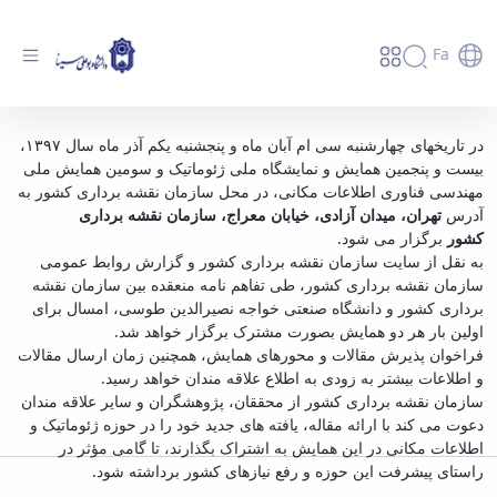
Fa
بیست و پنجمین همایش و نمایشگاه ملی
در تاریخهای چهارشنبه سی ام آبان ماه و پنجشنبه یکم آذر ماه سال ۱۳۹۷،
بیست و پنجمین همایش و نمایشگاه ملی ژئوماتیک و سومین همایش ملی
ژئوماتیک و سومین همایش ملی مهندسی فناوری
مهندسی فناوری اطلاعات مکانی، در محل سازمان نقشه برداری کشور به
اطلاعات مکانی - دانشگاه بوعلی سینا همدان
آدرس
تهران، میدان آزادی، خیابان معراج، سازمان نقشه برداری
کشور
برگزار می شود.
به نقل از
سایت سازمان نقشه برداری کشور
و گزارش روابط عمومی
سازمان نقشه برداری کشور، طی تفاهم نامه منعقده بین
سازمان نقشه
برداری کشور
و
دانشگاه صنعتی خواجه نصیرالدین طوسی
، امسال برای
اولین بار هر دو همایش بصورت مشترک برگزار خواهد شد.
فراخوان پذیرش مقالات و محورهای همایش، همچنین زمان ارسال مقالات
و اطلاعات بیشتر به زودی به اطلاع علاقه مندان خواهد رسید.
سازمان نقشه برداری کشور از محققان، پژوهشگران و سایر علاقه مندان
دعوت می کند با ارائه مقاله، یافته های جدید خود را در حوزه ژئوماتیک و
اطلاعات مکانی در این همایش به اشتراک بگذارند، تا گامی مؤثر در
راستای پیشرفت این حوزه و رفع نیازهای کشور برداشته شود.