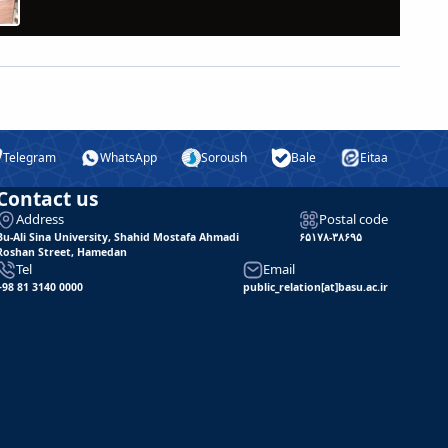
Telegram
WhatsApp
Soroush
Bale
Eitaa
Contact us
Address
Postal code
Bu-Ali Sina University, Shahid Mostafa Ahmadi
۶۵۱۷۸-۳۸۶۹۵
Roshan Street, Hamedan
Tel
Email
+98 81 3140 0000
public_relation[at]basu.ac.ir