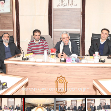
596674732832887170218538289.JPG