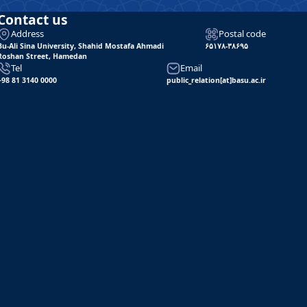
Contact us
Address
Postal code
Bu-Ali Sina University, Shahid Mostafa Ahmadi
۶۵۱۷۸-۳۸۶۹۵
Roshan Street, Hamedan
Tel
Email
+98 81 3140 0000
public_relation[at]basu.ac.ir