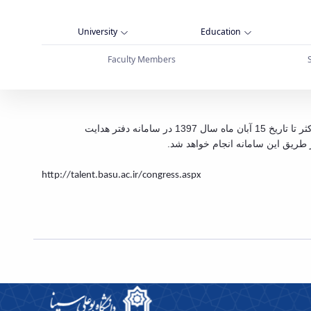
University
Education
Faculty Members
ستعدادهای درخشان - دانشگاه بوعلی سینا همدان
بدینوسیله به اطلاع آن دسته از دانشجویان دانشگاه بوعلی سینا که دارای فعالیت های آموزشی و پژوهشی هستند می رساند که اطلاعات خود را حداکثر تا تاریخ 15 آبان ماه سال 1397 در سامانه دفتر هدایت
 طریق این سامانه انجام خواهد شد
http://talent.basu.ac.ir/congress.aspx