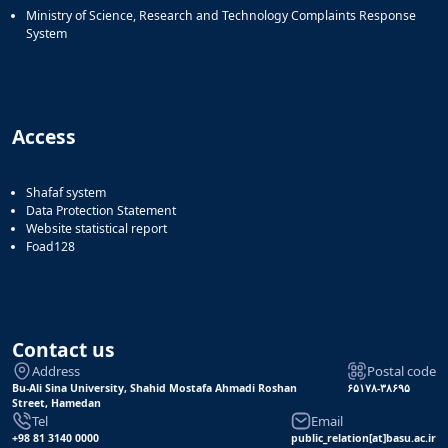
Ministry of Science, Research and Technology Complaints Response
System
Access
Shafaf system
Data Protection Statement
Website statistical report
Foad128
Contact us
Address
Postal code
Bu-Ali Sina University, Shahid Mostafa Ahmadi Roshan
۶۵۱۷۸-۳۸۶۹۵
Street, Hamedan
Tel
Email
+98 81 3140 0000
public_relation[at]basu.ac.ir