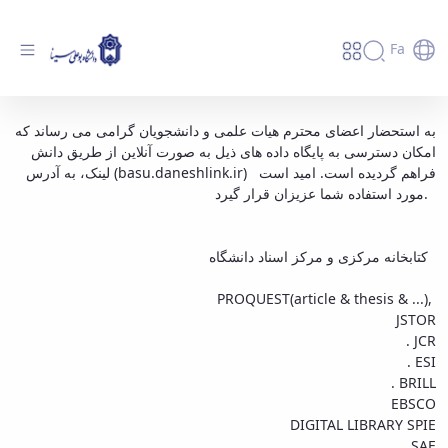
Fa
دسترسی به پایگاه داده های ذیل به صورت آنلاین
به استحضار اعضای محترم هیات علمی و دانشجویان گرامی می رساند که
امکان دسترسی به پایگاه داده های ذیل به صورت آنلاین از طریق دانش
از طریق دانش لینک - دانشگاه بوعلی سینا همدان
لینک، به آدرس (basu.daneshlink.ir) فراهم گردیده است. امید است
مورد استفاده شما عزیزان قرار گیرد.
کتابخانه مرکزی و مرکز اسناد دانشگاه
PROQUEST(article & thesis & ...),
JSTOR
. JCR
. ESI
. BRILL
EBSCO
DIGITAL LIBRARY SPIE
,SAE