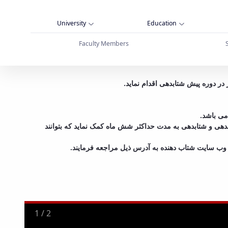
University
Education
Faculty Members
ب دهنده هم¬پیوند - دانشگاه بوعلی سینا همدان
 در دوره پیش شتابدهی اقدام نماید
 می باشد
ابدهی و شتابدهی به مدت حداکثر شش ماه کمک نماید که بتوانند
به وب سایت شتاب دهنده به آدرس ذیل مراجعه فرمایند
2
/
2