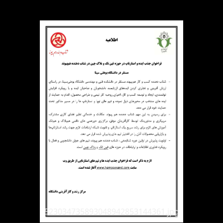
523034735893048942853144361.jpg