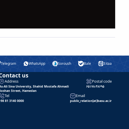
Telegram
WhatsApp
Soroush
Bale
Eitaa
Contact us
Address
Postal code
Bu-Ali Sina University, Shahid Mostafa Ahmadi
۶۵۱۷۸-۳۸۶۹۵
Roshan Street, Hamedan
Tel
Email
+98 81 3140 0000
public_relation[at]basu.ac.ir