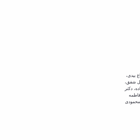
 بیدی،
یل شفق،
ده، دکتر
فاطمه
 محمودی