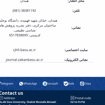
محل انتشار:
همدان
تلفن:
38381192 (081)
همدان، خیابان شهید فهمیده، دانشگاه بوعلی
ساختمان مرکزی، دفتر نشریه پژوهش های
نشانی:
شناسی تطبیقی،
کدپستی: 6517838695
سایت اختصاصی:
rjhll.basu.ac.ir
نشانی الکترونیک:
journal.zabanbasu.ac.ir
Telegram
WhatsApp
Soroush
Bale
Eitaa
Contact us
Address
Postal code
Bu-Ali Sina University, Shahid Mostafa Ahmadi
۶۵۱۷۸-۳۸۶۹۵