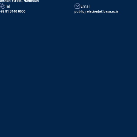
Roshan Street, Hamedan
Tel
Email
+98 81 3140 0000
public_relation[at]basu.ac.ir