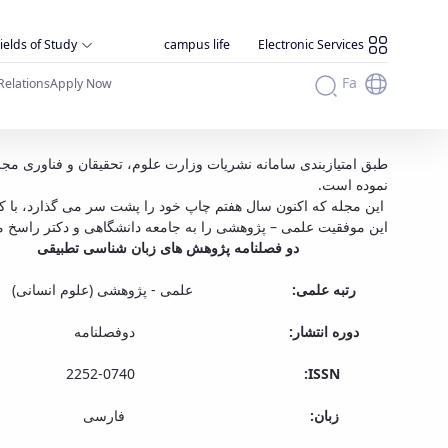
ields of Study
campus life
Electronic Services
Fa
Relations
Apply Now
رتبه دوم مجله زبان شناسی تطبیقی دانشکده 
طبق امتیازبندی سامانه نشریات وزارت علوم، تحقیقان و فناوری مج
نموده است.
این مجله که اکنون سال هفتم چاپ خود را پشت سر می گذارد، با کسب امتیاز 86، این رتبه را به
این موفقیت علمی – پژوهشی را به جامعه دانشگاهی و دکتر راسخ مه
دو فصلنامه پژوهش های زبان شناسی تطبیقی
رتبه علمی:
علمی - پژوهشی (علوم انسانی)
دوره انتشار:
دوفصلنامه
2252-0740
:
ISSN
زبان:
فارسی