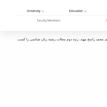
University
Education
Faculty Members
 سامانه نشریات وزارت علوم، تحقیقات و فناوری -
یری محمد راسخ مهند، رتبه دوم مجلات رشته زبان شناسی را کسب
دانشگاه بوعلی سینا همدان