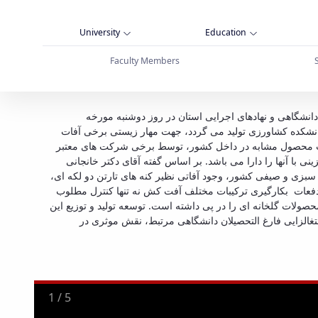
University
Education
Faculty Members
ای مهار زیستی آفات - دانشگاه بوعلی سینا همدان
انشگاهی و نهادهای اجرایی استان در روز دوشنبه مورخه
ر دانشکده کشاورزی تولید می گردد، جهت مهار زیستی برخی آفات
اردات محصول مشابه در داخل کشور، توسط برخی شرکت های معتبر
ا آنها را دارا می باشد. بر اساس گفته آقای دکتر خانجانی
بزی و صیفی کشور، وجود آفاتی نظیر کنه های تارتن دو لکه ای،
 و دفعات بکارگیری ترکیبات مختلف آفت کش نه تنها کنترل مطلوب
ولات گلخانه ای را در پی داشته است. توسعه تولید و توزیع این
شتغالزایی فارغ التحصیلان دانشگاهی مرتبط، نقش موثری در
2
/
5