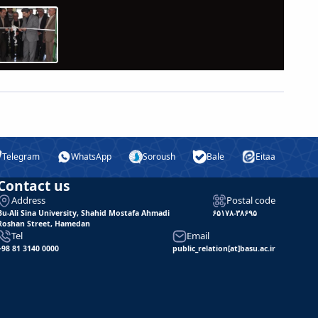
Telegram
WhatsApp
Soroush
Bale
Eitaa
Contact us
Address
Postal code
Bu-Ali Sina University, Shahid Mostafa Ahmadi
۶۵۱۷۸-۳۸۶۹۵
Roshan Street, Hamedan
Tel
Email
+98 81 3140 0000
public_relation[at]basu.ac.ir