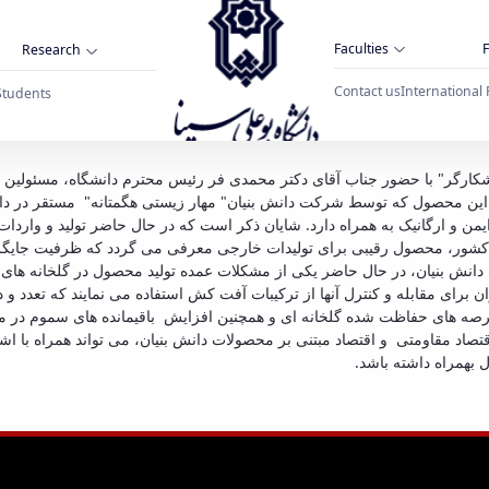
Faculties
F
Research
Contact us
International 
Students
 تولید تجاری محصول دانش بنیان" کنه شکارگر" بر
 شکارگر" با حضور جناب آقای دکتر محمدی فر رئیس محترم دانشگاه، مسئولین د
 گردید. این محصول که توسط شرکت دانش بنیان" مهار زیستی هگمتانه" مستقر د
ایمن و ارگانیک به همراه دارد. شایان ذکر است که در حال حاضر تولید و و
ور، محصول رقیبی برای تولیدات خارجی معرفی می گردد که ظرفیت جایگزینی ب
نش بنیان، در حال حاضر یکی از مشکلات عمده تولید محصول در گلخانه های س
ران برای مقابله و کنترل آنها از ترکیبات آفت کش استفاده می نمایند که تعدد
عرصه های حفاظت شده گلخانه ای و همچنین افزایش باقیمانده های سموم در محص
تصاد مقاومتی و اقتصاد مبتنی بر محصولات دانش بنیان، می تواند همراه با ا
بهمراه داشته باشد.