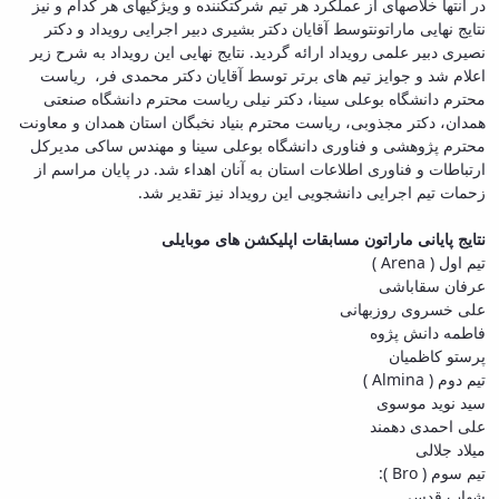
در انتها خلاصه­ای از عملکرد هر تیم شرکت­کننده و ویژگی­های هر کدام و نیز
نتایج نهایی ماراتونتوسط آقایان دکتر بشیری دبیر اجرایی رویداد و دکتر
نصیری دبیر علمی رویداد ارائه گردید. نتایج نهایی این رویداد به شرح زیر
اعلام شد و جوایز تیم های برتر توسط آقایان دکتر محمدی فر، ریاست
محترم دانشگاه بوعلی سینا، دکتر نیلی ریاست محترم دانشگاه صنعتی
همدان، دکتر مجذوبی، ریاست محترم بنیاد نخبگان استان همدان و معاونت
محترم پژوهشی و فناوری دانشگاه بوعلی سینا و مهندس ساکی مدیرکل
ارتباطات و فناوری اطلاعات استان به آنان اهداء شد. در پایان مراسم از
زحمات تیم اجرایی دانشجویی این رویداد نیز تقدیر شد.
نتایج پایانی ماراتون مسابقات اپلیکشن های موبایلی
تیم اول ( Arena )
عرفان سقاباشی
علی خسروی روزبهانی
فاطمه دانش پژوه
پرستو کاظمیان
تیم دوم ( Almina )
سید نوید موسوی
علی احمدی دهمند
میلاد جلالی
تیم سوم ( Bro ):
شهاب قدسی