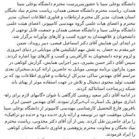
دانشگاه بوعلی سینا با حضورسرپرست محترم دانشگاه بوعلی سینا
همدان، ریاست محترم دانشگاه صنعتی همدان، ریاست محترم بنیاد نخبگان
استان همدان، مدیر کل محترم ارتباطات و فناوری اطلاعات استان، مدیر
محترم و اعضای هیات علمی گروه مهندسی کامپیوتر، اعضای هیئت علمی
دانشگاه بوعلی سینا و دانشگاه صنعتی همدان و جمعیت قابل توجهی از
دانشجویان و علاقه­مندان به حوزه کسب و کارهای نوآورانه برگزار شد.
در ابتدای این همایش آقای دکتر اسماعیل فیضی، دبیر رویداد، ضمن
خیرمقدم به حضار، به نقش مهم اپلیکیشن های موبایلی در دنیای امروزی
و لزوم توجه دانشجویان به کارآفرینی و کسب و کارهای نوپا اشاره کردند.
سپس آقای دکتر حسن بشیری، دبیر اجرایی همایش، گزارش کوتاهی در
مورد ماراتون برنامه نویسی موبایل به حاضرین ارائه کردند.سخنران بعدی
مراسم آقای مهندس ساکی مدیرکل ارتباطات و فناوری اطلاعات بود که بر
اهمیت تولید محتوی دیجیتال و تلاش در جهت استفاده موثر از پهنای باند
شبکه زیرساخت استانتاکید کردند.
در ادامه آقای دکتر سعید روشنی کارگاهی با عنوان «گامهای لازم برای راه­
اندازی موفق یک استارت آپ»برگزار نمودند. آقای مهندس حسین ابرار
باقرپور فارغ التحصیل کارشناسی مهندسی کامپیوتر از دانشگاه بوعلی سینا
داستان موفقیت خود در توسعه و ارائه بازی «دنده دو» و «دنده دو ترافیک»
را برای حاضرین نقل کردند. پس از آن آقای دکتر مجذوبی، ریاست محترم
بنیاد نخبگان و معاونت محترم پژوهشی و فناوری دانشگاه سخنان کوتاهی
را ایراد فرمودند.