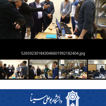
jpg
622662781412338488394900609.