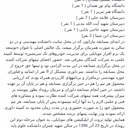
دانشگاه پیام نور همدان ( 1 نفر )
دانشگاه هنر تبریز ( 1 نفر )
دبیرستان علامه حلی ( 7 نفر )
دبیرستان شهید آیت الله مدنی ( 1 نفر )
دبیرستان شهید حاجی بابایی ( 1 نفر )
دبیرستان ابن سینا ( 2 نفر)
در ابتدای مسابقه ماراتون که در محل سایت دانشکده مهندسی و در دو
سالن به صورت همزمان برگزار می­شد، یک چالش اصلی با عنوان «توسعه
یک نرم افزار موبایلی برای مدیریت خودروهای تک سرنشین» توسط کمیته
علمی به شرکت کنندگان معرفی شد. حضور اعضای تیم­های شرکت کننده
در محل برگزاری مسابقه در این مدت الزامی بود و تیم­ها حق خروج از
محل مسابقه را نداشتند. تیم داوری متشکل از 9 نفر از اساتید و فناوران
حوزه مهندسی نرم­افزار و برنامه­های کاربردی همراه بودند که ارزیابی
محصول هر تیم را هم در حین برگزاری مسابقه و هم در پایان آن بر عهده
داشتند. در حین انجام مسابقه داوران و مربیان رویداد بطور پیوسته بر
میزان پیشرفت همه تیم­های شرکت کننده نظارت نموده و مشاوره های
فنی و علمی لازم را به آنها ارائه می­نمودند.پس از پایان مسابقه، هر تیم
محصول خود را به صورت حضوری و در مدت زمان محدود به کمیته داوری
ارائه نمودند ودر نهایت تیم­های برنده مشخص شدند.
همایش تولید ثروت از اپلیکیشن های موبایلی، به عنوان مرحله دوم این
رویداد در تاریخ 23 آذر 1396 در سالن شهید چمران دانشکده علوم پایه