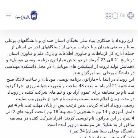
Fa
رویداد «تولید ثروت از اپلیکیشن های موبایلی» -
این رویداد با همکاری بنیاد ملی نخبگان استان همدان و دانشگاه­های بوعلی
سینا و صنعتی همدان و با حمایت برخی از دستگاه­های اجرایی استان از
دانشگاه بوعلی سینا همدان
جمله اداره کل ارتباطات و فناوری اطلاعات و پارک علم و فناوری استان
در تاریخ 21 الی 23 آذرماه در دو بخش «ماراتون برنامه نویسی موبایل» و
«همایش تولید ثروت از اپلیکیشن های موبایلی» در محل دانشکده مهندسی
در دانشگاه بوعلی سینا برگزار شد.
این رویداد در ابتدا با «ماراتون برنامه نویسی موبایل»از ساعت 8:30 صبح
سه شنبه 21 آذرماه به مدت 48 ساعت و بصورت شبانه روزی اجرا گردید.
ثبت نام در مسابقه برای عموم آزاد بود و تیم های شرکت کننده در رویداد
در مدت زمان اعلام شده نسبت به ثبت نام خود از طریق وب سایت
رسمی رویداد اقدام کردند، بدین ترتیب پس از پایان مهلت ثبت نام 4 تیم
دانش آموزی و 14 تیم دانشجویی ( مجموعاً 18 تیم ) تحت گروه های 2 الی
4 نفره در این ماراتون نام نویسی کردند. افراد شرکت کننده در مسابقه
مذکور از به تفکیک هر موسسه در زیر آمده است:
دانشگاه بوعلی سینا همدان( 34 نفر )
دانشگاه صنعتی همدان ( 6 نفر)