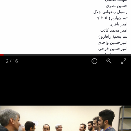
حسین نظری
رسول رضوانی جلال
تیم چهارم ( Hut ):
امیر باقری
امیر محمد کاتب
تیم پنجم( رافارو ):
امیرحسین واحدی
امیرحسین فرخی
حسین خراسانی
2
/
16