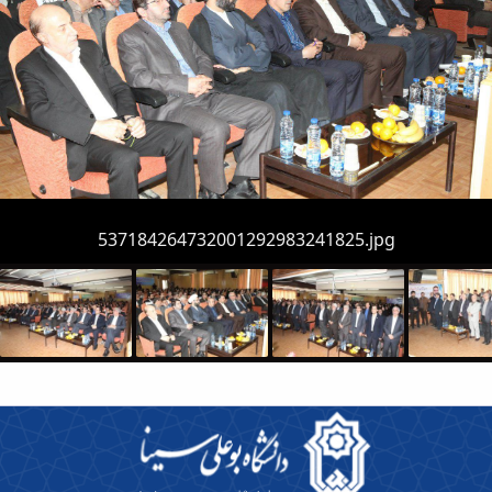
537184264732001292983241825.jpg