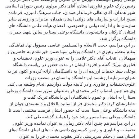
رئیس پارک علم و فناوری استان، آقای دکتر مولوی رئیس شورای اسلامی
شهر همدان، آقای تعالی فرماندار همدان، جناب سرهنگ امیری، فرمانده
بسیج ادارات و سازمان های دولتی استان همدان، مدیران و رؤسای سایر
سازمان ها و ادارات دولتی و خصوصی، اعضای هیأت علمی دانشگاه های
استان، کارکنان و دانشجویان دانشگاه بوعلی سینا در سالن شهید چمران
دانشگاه برگزار شد.
در این مراسم، حجت الاسلام و المسلمین عباسی مسؤول نهاد نمایندگی
مقام معظم رهبری در دانشگاه بوعلی سینا ضمن خیرمقدم به حاضرین و
میهمانان، انتخاب آقای دکتر غلامی را به عنوان وزیر علوم، تحقیقات و
فناوری تبریک گفته و افزود: ایشان در مدت حضور در ریاست دانشگاه
بوعلی سینا خدمات ارزنده ای را به دانشگاهیان ارائه کرده و اکنون نیز به
عنوان سرمایه ارزشمند این دانشگاه و استان در منصب وزرات
علوم،تحقیقات و فناوری و در کابینه دولت دوازدهم انجام وظیفه می کند.
وی هم چنین انتصاب دکتر محمدی فر به عنوان سرپرست دانشگاه بوعلی
سینا را به ایشان و عموم دانشگاهیان این دانشگاه تبریک گفت و
خاطرنشان کرد: دکتر محمدی فر از اساتید بااخلاق و دانشمندی جوان از
بدنه دانشگاه بوعلی سینا است که حضور ایشان فرصت مغتنمی است تا
دانشگاه بوعلی سینا مسیر رشد خود را همانند گذشته طی کند.
در این مراسم هم چنین آقای دکتر زمانی به عنوان نماینده وزیر علوم،
تحقیقات و فناوری و رئیس کمیسیون دائمی هیأت های امنای دانشگاه‌های
استان همدان،حکم سرپرستی دکتر یعقوب محمدی فر را به عنوان