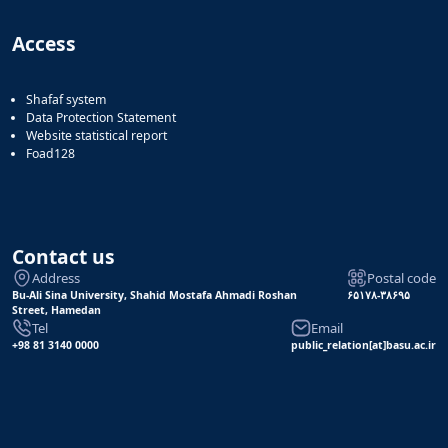
Access
Shafaf system
Data Protection Statement
Website statistical report
Foad128
Contact us
Address
Postal code
Bu-Ali Sina University, Shahid Mostafa Ahmadi Roshan
۶۵۱۷۸-۳۸۶۹۵
Street, Hamedan
Tel
Email
+98 81 3140 0000
public_relation[at]basu.ac.ir