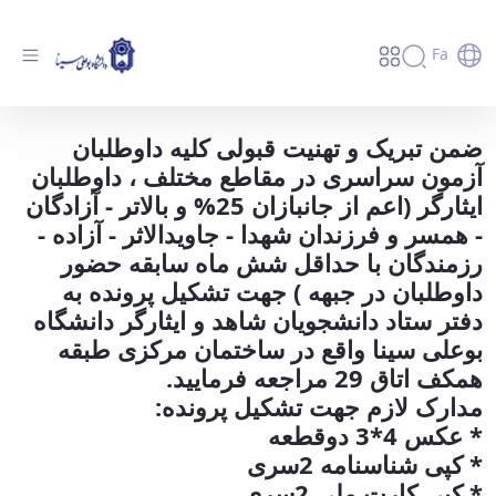
Fa
ضمن تبریک و تهنیت قبولی کلیه داوطلبان
ضمن تبریک و تهنیت قبولی کلیه ی داوطلبان
آزمون سراسری در مقاطع مختلف ، داوطلبان
آزمون سراسری - دانشگاه بوعلی سینا همدان
ایثارگر (اعم از جانبازان 25% و بالاتر - آزادگان
- همسر و فرزندان شهدا - جاویدالاثر - آزاده -
رزمندگان با حداقل شش ماه سابقه حضور
داوطلبان در جبهه ) جهت تشکیل پرونده به
دفتر ستاد دانشجویان شاهد و ایثارگر دانشگاه
بوعلی سینا واقع در ساختمان مرکزی طبقه
همکف اتاق 29 مراجعه فرمایید.
مدارک لازم جهت تشکیل پرونده:
* عکس 4*3 دوقطعه
* کپی شناسنامه 2سری
* کپی کارت ملی 2سری