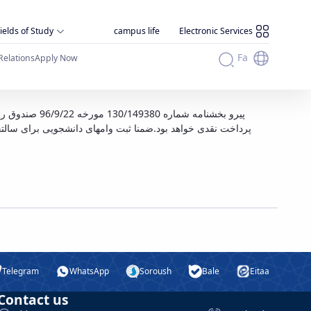
ields of Study
campus life
Electronic Services
Fa
Relations
Apply Now
عد
Telegram
WhatsApp
Soroush
Bale
Eitaa
Contact us