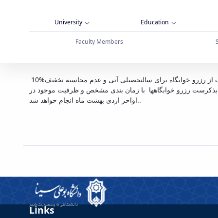
University
Education
Faculty Members
اه بوعلی سینا همدان
پیرو بخشنامه شماره 130/149380 مورخه 96/9/22 صندوق رفاه دانشجویان ، عدم پرداخت هزینه خوابگاه در موعد مقرر ، منجر به محرومیت از رزرو خوابگاه برای سالتحصیلی آتی و عدم محاسبه تخفیف%10
های دانشجویی برای سالتحصیلی 97/98 منوط به پرداخت هزینه خوابگاه تا تاریخ 97/2/15 می باشد.لازم بذکرست رزرو خوابگاهها با زمان بندی مشخص و ظرفیت موجود در
اواخر اردی بهشت ماه انجام خواهد شد..
Links