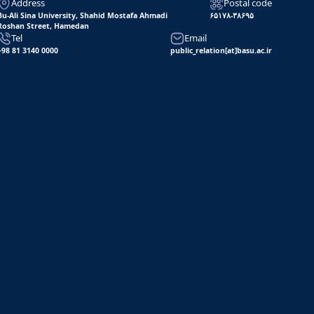
Address
Postal code
Bu-Ali Sina University, Shahid Mostafa Ahmadi
۶۵۱۷۸-۳۸۶۹۵
Roshan Street, Hamedan
Tel
Email
+98 81 3140 0000
public_relation[at]basu.ac.ir