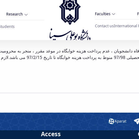
Faculties
F
Research
Contact us
International 
Students
م امکان رزرو خوابگاه (دانشجویان بدهکار )برای سال تحصیلی 97/98 - دانشگ
پرداخت نقدی خواهد بود.ضمنا ثبت وام
Aparat
Access