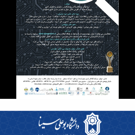
776122919645718923738709642.jpg