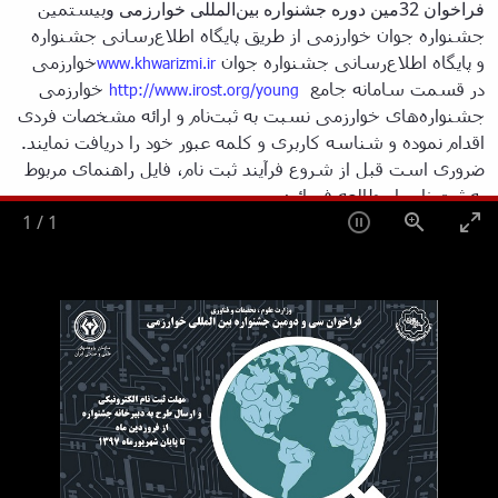
فراخوان 32مین دوره جشنواره بین‌المللی خوارزمی و
بیستمین
جشنواره جوان خوارزمی از طریق پایگاه اطلاع‌رسانی جشنواره
و پایگاه اطلاع‌رسانی جشنواره جوان
خوارزمی
www.khwarizmi.ir
در قسمت سامانه‌ جامع
خوارزمی
http://www.irost.org/young
جشنواره‌های خوارزمی نسبت به ثبت‌نام و ارائه مشخصات فردی
اقدام نموده و شناسه کاربری و کلمه عبور خود را دریافت نمایند.
ضروری است قبل از شروع فرآیند ثبت نام، فایل راهنمای مربوط
به ثبت نام را مطالعه فرمائید
1
/
1