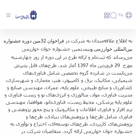
Fa
فراخوان 32مین دوره جشنواره بین‌المللی
به
اطلاع علاقه‌مندان به شرکت در
فراخوان 32مین دوره جشنواره
خوارزمی - دانشگاه بوعلی سینا همدان
بین‌المللی خوارزمی و
بیستمین جشنواره جوان خوارزمی
می‌رساند که ثبت‌نام و ارائه طرح در این دوره از روز چهارشنبه
مورخ 29 فروردین ماه 1397 آغاز شد.
طرح‌های قابل پذیرش
می‌بایست در شانزده گروه تخصصی شامل فناوری‌های
شیمیایی، مکانیک، برق و کامپیوتر، هنر، معماری و شهرسازی،
کشاورزی و منابع طبیعی، علوم پایه، عمران، مهندسی صنایع و
مدیریت فناوری، مواد، متالورژی و انرژی‌های نو و زیست فناوری و
علوم پایه پزشکی، محیط زیست، فناوری‌نانو، هوافضا، مهندسی
نرم افزار و فناوری اطلاعات و مکاترونیک و پنج محور پژوهشی و
فناوری شامل طرح‌ها و پژوهش‌های بنیادی، طرح‌ها و
پژوهش‌های کاربردی، طرح‌های توسعه‌ای، اختراع و نوآوری به
جشنواره جوان خوارزمی ارائه گردد. متقاضیان شرکت در