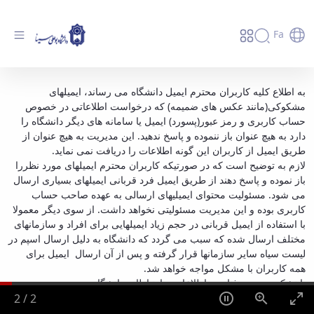
Fa
فوری!!!! هشدار در خصوص عدم پاسخدهی به
به اطلاع کلیه کاربران محترم ایمیل دانشگاه می رساند، ایمیلهای
مشکوکی(مانند عکس های ضمیمه) که درخواست اطلاعاتی در خصوص
ایمیل های مشکوک - دانشگاه بوعلی سینا همدان
حساب کاربری و رمز عبور(پسورد) ایمیل یا سامانه های دیگر دانشگاه را
دارد به هیچ عنوان باز ننموده و پاسخ ندهید. این مدیریت به هیچ عنوان از
طریق ایمیل از کاربران این گونه اطلاعات را دریافت نمی نماید.
لازم به توضیح است که در صورتیکه کاربران محترم ایمیلهای مورد نظررا
باز نموده و پاسخ دهند از طریق ایمیل فرد قربانی ایمیلهای بسیاری ارسال
می شود. مسئولیت محتوای ایمیلیهای ارسالی به عهده صاحب حساب
کاربری بوده و این مدیریت مسئولیتی نخواهد داشت. از سوی دیگر معمولا
با استفاده از ایمیل قربانی در حجم زیاد ایمیلهایی برای افراد و سازمانهای
مختلف ارسال شده که سبب می گردد که دانشگاه به دلیل ارسال اسپم در
لیست سیاه سایر سازمانها قرار گرفته و پس از آن ارسال ایمیل برای
همه کاربران با مشکل مواجه خواهد شد.
با تشکر مدیریت فناوری اطلاعات و ارتباطات دانشگاه
2
/
2