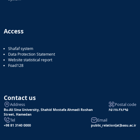
Access
Shafaf system
Data Protection Statement
Website statistical report
Foad128
Contact us
Address
Postal code
Bu-Ali Sina University, Shahid Mostafa Ahmadi Roshan
۶۵۱۷۸-۳۸۶۹۵
Street, Hamedan
Tel
Email
+98 81 3140 0000
public_relation[at]basu.ac.ir