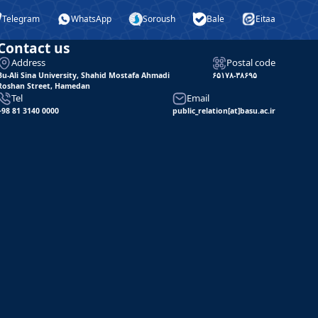
Telegram
WhatsApp
Soroush
Bale
Eitaa
Contact us
Address
Postal code
Bu-Ali Sina University, Shahid Mostafa Ahmadi
۶۵۱۷۸-۳۸۶۹۵
Roshan Street, Hamedan
Tel
Email
+98 81 3140 0000
public_relation[at]basu.ac.ir