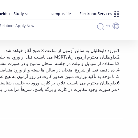
ields of Study
campus life
Electronic Services
Fa
Relations
Apply Now
قابل توجه داوطلبان شرکت در آزمون زبان MSRT روز جمعه مورخ 25/8/97 دانشگاه بوعلی سینا - دانشگاه بوعلی سینا همدان
1.ورود داوطلبان به سالن آزمون از ساعت 8 صبح آغاز خواهد شد.
2.داوطلبان محترم آزمون زبانMSRT می بایست قبل از ورود به جلسه هرگونه گوشی موبایل و تبلت خود را به محل پیش بینی شده تحویل نمایند.
3.استفاده از موبایل و تبلت در جلسه امتحان ممنوع و در صورت مشاهده تقلب محسوب می گردد.
4. ده دقیقه قبل از شروع امتحان در سالن ها بسته و از ورود متقاضیان جلوگیری خواهد شد. داوطلبان محترم می بایست تا پایان زمان رسمی اعلام شده در محل صندلی خود حضور داشته باشند.
5. با توجه به تأکید وزارت متبوع صدور کارت در روز آزمون به هیچ عنوان مقدور نبوده و از ورود داوطلبان بدون کارت به آزمون جلوگیری خواهد شد.
6.داوطلبان محترم می بایست علاوه بر کارت ورود به جلسه، شناسنامه یا کارت ملی همراه داشته باشند در غیر اینصورت امکان شرکت در جلسه را نخواهد داشت.
7.در صورت وجود مغایرت در کارت و برگه پاسخ، سریعاً مراتب را به مسئول سالن اطلاع دهید.