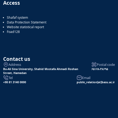
Access
Shafaf system
Data Protection Statement
Website statistical report
Foad128
Contact us
Address
Postal code
Bu-Ali Sina University, Shahid Mostafa Ahmadi Roshan
۶۵۱۷۸-۳۸۶۹۵
Street, Hamedan
Tel
Email
+98 81 3140 0000
public_relation[at]basu.ac.ir