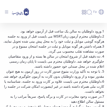
Fa
قابل توجه داوطلبان شرکت در آزمون زبان MSRT
1.ورود داوطلبان به سالن یک ساعت قبل از آزمون خواهد بود.
2.داوطلبان محترم آزمون زبانMSRT می بایست قبل از ورود به جلسه
روز جمعه مورخ 97/5/5 دانشگاه بوعلی سینا -
هرگونه گوشی موبایل و تبلت خود را به محل پیش بینی شده تحویل نمایند.
دانشگاه بوعلی سینا همدان
3.همراه داشتن هر گونه موبایل و تبلت در جلسه امتحان ممنوع و در
صورت مشاهده تقلب محسوب می گردد.
4. ده دقیقه قبل از شروع امتحان در سالن ها بسته و از ورود متقاضیان
جلوگیری خواهد شد. داوطلبان محترم می بایست تا پایان زمان رسمی
اعلام شده در محل صندلی خود حضور داشته باشند.
5. با توجه به تأکید وزارت متبوع صدور کارت در روز آزمون به هیچ عنوان
مقدور نبوده و از ورود داوطلبان بدون کارت به آزمون جلوگیری خواهد شد.
6.داوطلبان محترم می بایست علاوه بر کارت ورود به جلسه، شناسنامه یا
کارت ملی همراه داشته باشند در غیر اینصورت امکان شرکت در جلسه را
نخواهد داشت.
7.در صورت وجود مغایرت در کارت و برگه پاسخ، سریعاً مراتب را به
مسئول سالن اطلاع دهید
8. آدرس محل برگزاری آزمون: همدان - چهار باغ پژوهش - روبروی پارک